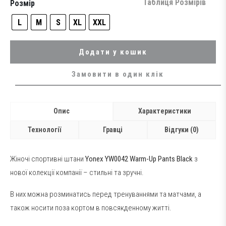
was:
is:
Таблиця Розмірів
Розмір
2,399 грн..
1,179 грн..
L
M
S
XL
XXL
Додати у кошик
Замовити в один клік
Опис
Характеристики
Технології
Гравці
Відгуки (0)
Жіночі спортивні штани
Yonex YW0042 Warm-Up Pants Black
з
нової колекції компанії – стильні та зручні.
В них можна розминатись перед тренуваннями та матчами, а
також носити поза кортом в повсякденному житті.