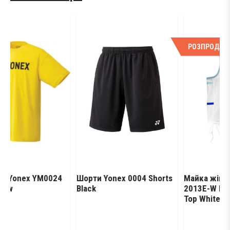
РОЗПРОДАЖ
 YM0024
Шорти Yonex 0004 Shorts
Майка жіноча Yonex
Black
2013E-W Ladies Wom
Top White