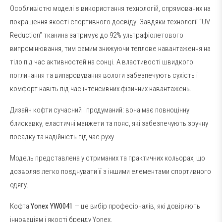
Особливістю моделі є використання технологій, спрямованих на
покращення якості спортивного досвіду. Завдяки технології “UV
Reduction” тканина затримує до 92% ультрафіолетового
випромінювання, тим самим знижуючи теплове навантаження на
тіло під час активностей на сонці. А властивості швидкого
поглинання та випаровування вологи забезпечують сухість і
комфорт навіть під час інтенсивних фізичних навантажень.
Дизайн кофти сучасний і продуманий: вона має повноцінну
блискавку, еластичні манжети та пояс, які забезпечують зручну
посадку та надійність під час руху.
Модель представлена у стриманих та практичних кольорах, що
дозволяє легко поєднувати її з іншими елементами спортивного
одягу.
Кофта
Yonex YW0041
— це вибір професіоналів, які довіряють
інноваціям і якості бренду Yonex.