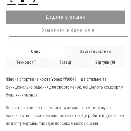
L
M
S
Додати у кошик
Замовити в один клік
Опис
Характеристики
Технології
Гравці
Відгуки (0)
Жіноча спортивна кофта
Yonex YW0041
— це стильне та
функціональне рішення для спортсменок, які цінують комфорт у
будь-яких умовах.
Кофта виготовлена із легкого та дихаючого матеріалу, що
відзначається високою зносостійкістю. Це робить її ідеальною
як для тренувань, так і для повсякденного носіння.