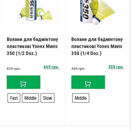
Тестові ракетки
Намотки
Гравці Yonex
Гравці Yonex
Волани для бадмінтону
Волани для бадмінтону
пластикові Yonex Mavis
пластикові Yonex Mavis
350 (1/2 Doz.)
350 (1/4 Doz.)
Original
Current
Original
Current
669
грн.
359
грн.
819
грн.
449
грн.
price
price
price
price
was:
is:
was:
is:
819 грн..
669 грн..
449 грн..
359 грн..
Fast
Middle
Slow
Middle