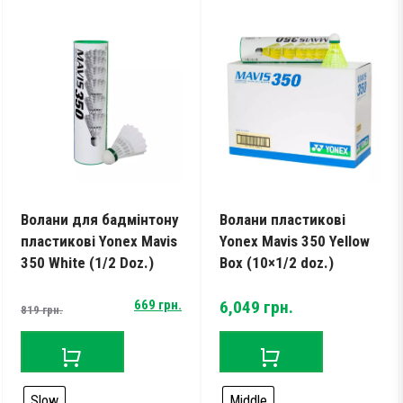
Волани для бадмінтону
Волани пластикові
пластикові Yonex Mavis
Yonex Mavis 350 Yellow
350 White (1/2 Doz.)
Box (10×1/2 doz.)
Original
Current
669
грн.
6,049
грн.
819
грн.
price
price
was:
is:
819 грн..
669 грн..
Slow
Middle