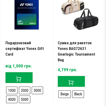
Тестові ракетки
Намотки
Гравці Yonex
Гравці Yonex
Подарунковий
Сумка для ракеток
сертифікат Yonex Gift
Yonex BAG72631
Card
Gearlogic Tournament
Bag
від
1,000
грн.
4,799
грн.
1000
2000
3000
Beige
Black
4000
5000