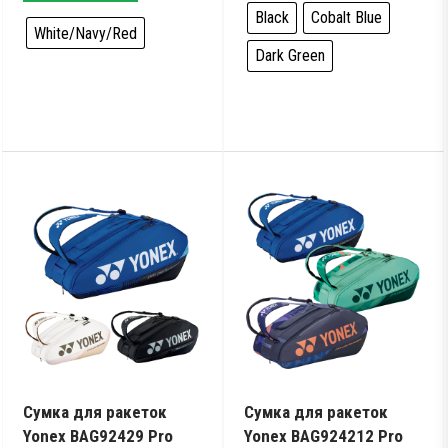
10,099 грн..
9,599 грн..
Black
Cobalt Blue
White/Navy/Red
Dark Green
Сумка для ракеток
Сумка для ракеток
Yonex BAG92429 Pro
Yonex BAG924212 Pro