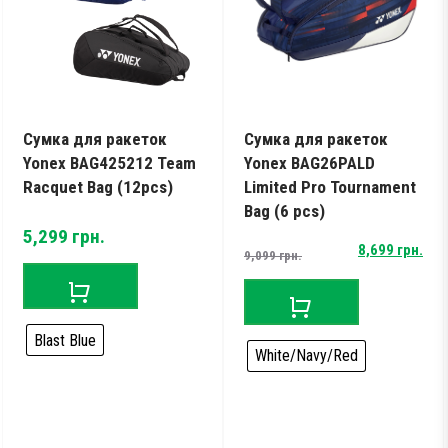
Сумка для ракеток
Сумка для ракеток
Yonex BAG425212 Team
Yonex BAG26PALD
Racquet Bag (12pcs)
Limited Pro Tournament
Bag (6 pcs)
5,299
грн.
Original
Current
8,699
грн.
9,099
грн.
price
price
was:
is:
9,099 грн..
8,699 грн..
Blast Blue
White/Navy/Red