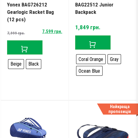
Yonex BAG726212
BAG22512 Junior
Gearlogic Racket Bag
Backpack
(12 pcs)
1,849
грн.
Original
Current
7,599
грн.
7,999
грн.
price
price
was:
is:
7,999 грн..
7,599 грн..
Coral Orange
Gray
Beige
Black
Ocean Blue
Найкраща
пропозиція