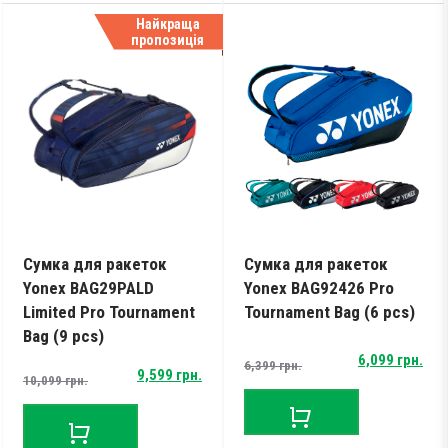
Найкраща
пропозиція
Сумка для ракеток
Сумка для ракеток
Yonex BAG29PALD
Yonex BAG92426 Pro
Limited Pro Tournament
Tournament Bag (6 pcs)
Bag (9 pcs)
Original
Current
6,099
грн.
6,399
грн.
Original
Current
9,599
грн.
10,099
грн.
price
price
price
price
was:
is:
was:
is:
6,399 грн..
6,099 грн..