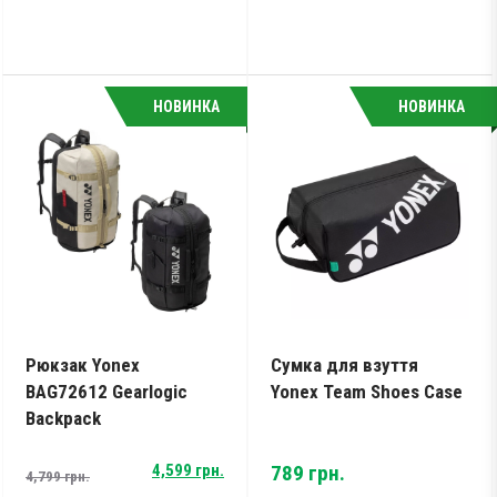
НОВИНКА
НОВИНКА
Рюкзак Yonex
Сумка для взуття
BAG72612 Gearlogic
Yonex Team Shoes Case
Backpack
Original
Current
4,599
грн.
789
грн.
4,799
грн.