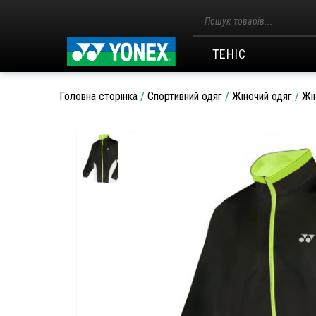
Пошук
товарів
ТЕНІС
Головна сторінка
/
Спортивний одяг
/
Жіночий одяг
/
Жі