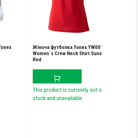
x
Жіноча футболка Yonex YW0010
Футболка Yo
Women`s Crew Neck Shirt Sunset
Red
Red
t
1,049
грн.
This product is currently out of
stock and unavailable.
рн..
L
M
X