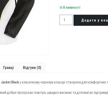
В наявності
Кофта
Додати у ко
жіноча
Yonex
YTL6111
Ladies
Warm-
Up
Jacket
Black
Гравці
Відгуки (0)
quantity
 Jacket Black
у класичному чорному кольорі створена для комфортних т
який добре пропускає повітря, швидко висихає та допомагає підтримув