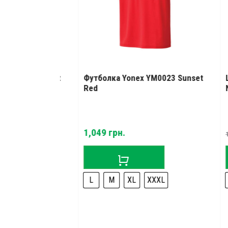
0024 Sunset
Футболка Yonex YM0023 Sunset
Штан
Red
Navy 
1,049
грн.
1,539
XL
L
M
XL
XXXL
XS