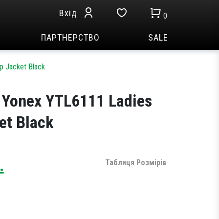
Вхід
0
ПАРТНЕРСТВО
SALE
 Jacket Black
 Yonex YTL6111 Ladies
et Black
Current
.
Таблиця Розмірів
price
is:
.
1,179 грн..