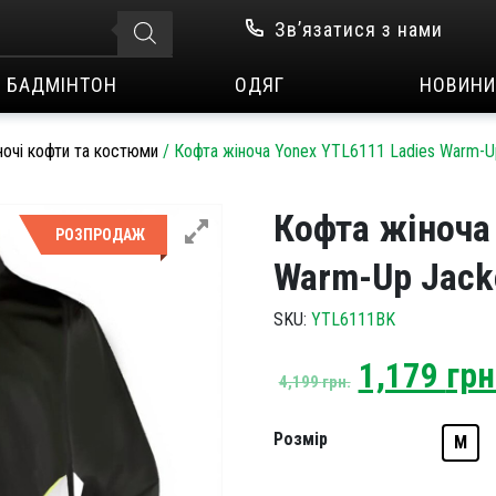
Зв’язатися з нами
БАДМІНТОН
ОДЯГ
НОВИНИ
ночі кофти та костюми
/
Кофта жіноча Yonex YTL6111 Ladies Warm-Up
Кофта жіноча
РОЗПРОДАЖ
Warm-Up Jack
SKU:
YTL6111BK
Original
1,179
грн
4,199
грн.
price
was:
Розмір
M
4,199 грн.