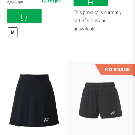
Original
Current
1,799
грн.
2,599
грн.
price
price
This product is currently
was:
is:
out of stock and
2,599 грн..
1,799 грн..
unavailable.
M
Немає в наявності
РОЗПРОДАЖ