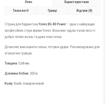
Опис
Характеристики
Технології
Гравці
Відгуки (0)
Струна для бадмінтону
Yonex BG-80 Power
– одна з найкращих
професійних струн фірми Yonex. Вона має чудові ігрові якості:
добре чіпляє волан та дуже еластична.
Дозволяє виконувати сильні, потужні удари. Рекомендовано для
атакуючих гравців.
Товщина:
0,68 мм.
Довжина бобіни:
200 м
Колір:
білий, помаранчевий