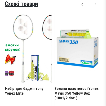
Схожі товари
Набір для бадмінтону
Волани пластикові Yonex
Стр
Yonex Elite
Mavis 350 Yellow Box
Yone
(10×1/2 doz.)
(20