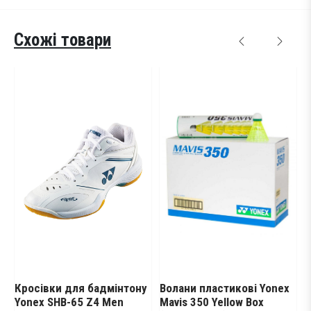
Схожі товари
 для бадмінтону
Волани пластикові Yonex
Волани для б
B-65 Z4 Men
Mavis 350 Yellow Box
пластикові Yo