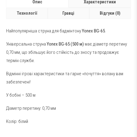
Опис
Характеристики
Технології
Гравці
Відгуки (0)
Найпопулярніша струна для бадмінтону
Yonex BG-65
.
Універсальна струна
Yonex BG-65 (500 м)
має діаметр перетину
0,70 мм, що збільшує його стійкість до зносу та продовжує
термін служби.
Відмінні ігрові характеристики та гарне «почуття» волану вам
забезпечені!
У бобіні – 500 м
Діаметр перетину: 0,70 мм
Колір: білий