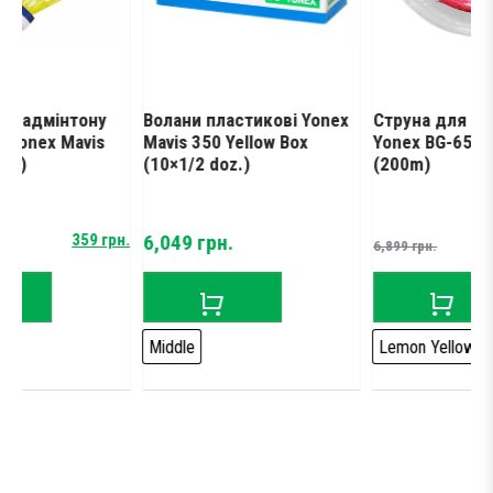
нтону
Волани пластикові Yonex
Струна для бадмінтон
Mavis
Mavis 350 Yellow Box
Yonex BG-65 Titanium
(10×1/2 doz.)
(200m)
Original
Current
359
грн.
6,049
грн.
5,59
6,899
грн.
price
price
was:
is:
6,899 грн..
5,599 грн..
Middle
Lemon Yellow
Red