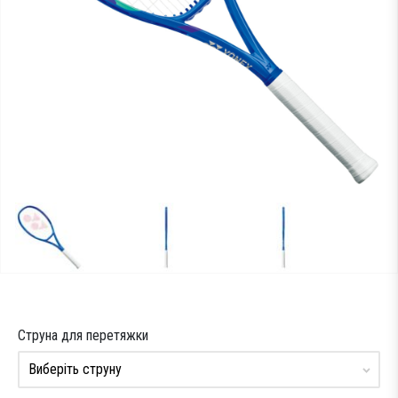
Тестові ракетки
Намотки
Гравці Yonex
Гравці Yonex
Струна для перетяжки