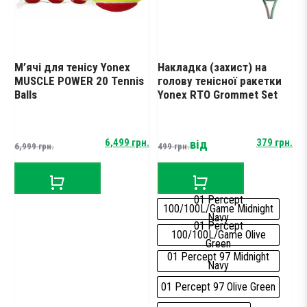
енісу Yonex
Накладка (захист) на
Струна для тені
ER 20 Tennis
голову тенісної ракетки
Polytour Rev Pur
Yonex RTO Grommet Set
m)
inal
rent
Origina
Curren
6,499
грн.
від
379
грн.
499
грн.
13,799
грн.
ce
ce
price
price
:
was:
is:
9 грн..
9 грн..
13,799
9,699 г
01 Percept
100/100L/Game Midnight
16LGa/1.25mm
Navy
01 Percept
100/100L/Game Olive
Green
01 Percept 97 Midnight
Navy
01 Percept 97 Olive Green