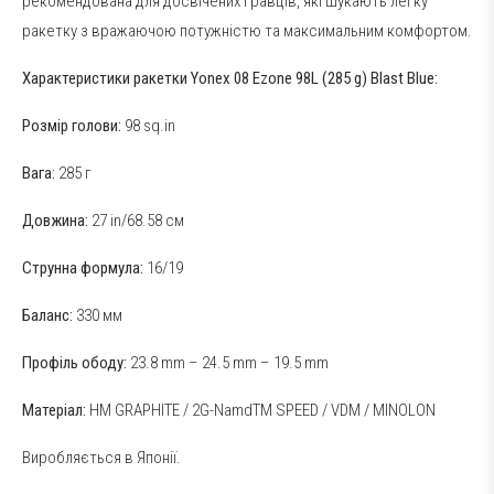
рекомендована для досвічених гравців, які шукають легку
ракетку з вражаючою потужністю та максимальним комфортом.
Характеристики ракетки Yonex 08 Ezone 98L (285 g) Blast Blue:
Розмір голови:
98 sq.in
Вага:
285 г
Довжина:
27 in/68.58 см
Струнна формула:
16/19
Баланс:
330 мм
Профіль ободу:
23.8 mm – 24.5 mm – 19.5 mm
Матеріал:
HM GRAPHITE / 2G-NamdTM SPEED / VDM / MINOLON
Виробляється в Японії.