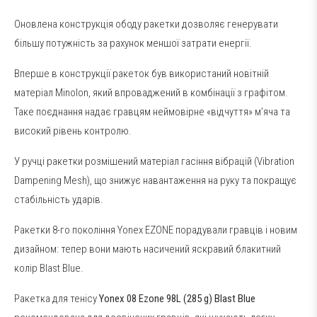
Оновлена конструкція ободу ракетки дозволяє генерувати
більшу потужність за рахунок меншої затрати енергії.
Вперше в конструкції ракеток був використаний новітній
матеріал Minolon, який впроваджений в комбінації з графітом.
Таке поєднання надає гравцям неймовірне «відчуття» м’яча та
високий рівень контролю.
У ручці ракетки розмішений матеріал гасіння вібрацій (Vibration
Dampening Mesh), що знижує навантаження на руку та покращує
стабільність ударів.
Ракетки 8-го покоління Yonex EZONE порадували гравців і новим
дизайном: тепер вони мають насичений яскравий блакитний
колір Blast Blue.
Ракетка для тенісу
Yonex 08 Ezone 98L (285 g) Blast Blue