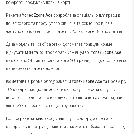
комфорт і продуктивність на корті.
Ракетка
Yonex Ezone Ace
розроблена спеціально для гравців
початкового та просунутого рівнів, а також юніорів, та є
частиною оновленої серії ракеток Yonex Ezone 8-го покоління.
Дана модель тенісної ракетки допомагає гравцям краще
відчувати м’яч та контролювати кожен удар.
Yonex Ezone Ace
має баланс 345 мм та вагу всього 260 грамів, що дозволяє легко
маневрувати ракеткою у грі.
Ізометрична форма ободу ракетки
Yonex
Ezone
Ace
та її розмір у
102 квадратних дюйми збільшує «ігрову пляму» на струнній
поверхні. Це дозволяє виконувати точні та потужні удари, навіть
якщо м’яч потрапив не по центру ракетки.
Голова ракетки має аеродинамічну структуру, а спеціальні
матеріали у конструкції ракетки знижують небажані вібрації від