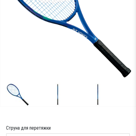
Тестові ракетки
Намотки
Гравці Yonex
Гравці Yonex
Струна для перетяжки