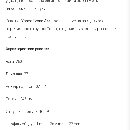
ударів, що роблять їх більш точними та зменшують
навантаження на руку.
Ракетка
Yonex
Ezone
Ace
постачається із заводською
перетяжкою струною Yonex, що дозволяє одразу розпочати
тренування!
Характеристики ракетки:
Вага: 260 г
Довжина: 27 in.
Розмір голови: 102 in2
Баланс: 345 мм
Струнна формула: 16/19
Профіль ободу: 24 mm – 26.5 mm – 23 mm