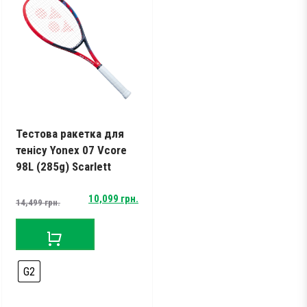
Тестова ракетка для
тенісу Yonex 07 Vcore
98L (285g) Scarlett
Original
Current
10,099
грн.
14,499
грн.
price
price
was:
is:
14,499 грн..
10,099 грн..
G2