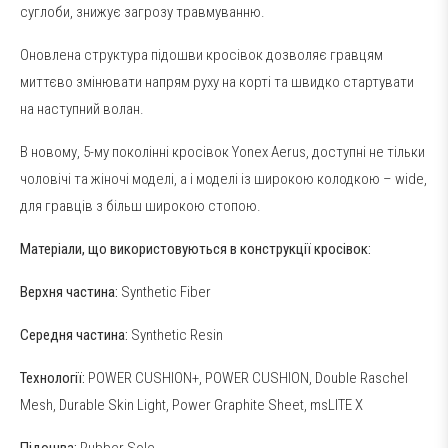
суглоби, знижує загрозу травмуванню.
Оновлена структура підошви кросівок дозволяє гравцям
миттєво змінювати напрям руху на корті та швидко стартувати
на наступний волан.
В новому, 5-му поколінні кросівок Yonex Aerus, доступні не тільки
чоловічі та жіночі моделі, а і моделі із широкою колодкою – wide,
для гравців з більш широкою стопою.
Матеріали, що використовуються в конструкції кросівок:
Верхня частина:
Synthetic Fiber
Середня частина:
Synthetic Resin
Технології:
POWER CUSHION+, POWER CUSHION, Double Raschel
Mesh, Durable Skin Light, Power Graphite Sheet, msLITE X
Підошва:
Rubber Sole