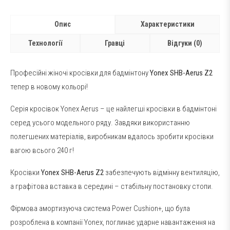
Опис
Характеристики
Технології
Гравці
Відгуки (0)
Професійні жіночі кросівки для бадмінтону
Yonex SHB-Aerus Z2
тепер в новому кольорі!
Серія кросівок Yonex Aerus – це найлегші кросівки в бадмінтоні
серед усього модельного ряду. Завдяки використанню
полегшених матеріалів, виробникам вдалось зробити кросівки
вагою всього 240 г!
Кросівки
Yonex SHB-Aerus Z2
забезпечують відмінну вентиляцію,
а графітова вставка в середині – стабільну постановку стопи.
Фірмова амортизуюча система Power Cushion+, що була
розроблена в компанії Yonex, поглинає ударне навантаження на