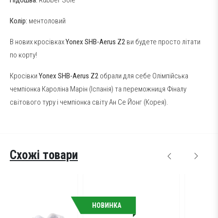
Колір:
ментоловий
В нових кросівках
Yonex SHB-Aerus Z2
ви будете просто літати
по корту!
Кросівки
Yonex SHB-Aerus Z2
обрали для себе Олімпійська
чемпіонка Кароліна Марін (Іспанія) та переможниця Фіналу
світового туру і чемпіонка світу Ан Се Йонг (Корея).
Схожі товари
НОВИНКА