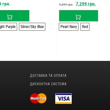
Original
Curren
9
грн.
7,299
грн.
9,099
грн.
price
price
was:
is:
9,099 грн..
7,299 г
ght Purple
Silver/Sky Blue
Pearl Navy
Red
ДОСТАВКА ТА ОПЛАТА
ДИСКОНТНА СИСТЕМА