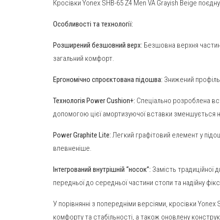
Кросівки Yonex SHB-65 Z4 Men VA Grayish Beige поєдну
Особливості та технології:
Розширений безшовний верх:
Безшовна верхня частина
загальний комфорт.
Ергономічно спроєктована підошва:
Знижений профіль 
Технологія Power Cushion+:
Спеціально розроблена вст
допомогою цієї амортизуючої вставки зменшується на
Power Graphite Lite:
Легкий графітовий елемент у підо
впевненіше.
Інтегрований внутрішній “носок”:
Замість традиційної д
передньої до середньої частини стопи та надійну фікса
У порівнянні з попередніми версіями, кросівки Yonex
комфорту та стабільності, а також оновлену конструк