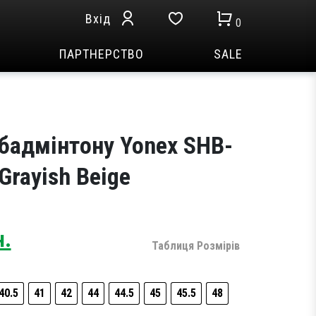
Вхід
0
ПАРТНЕРСТВО
SALE
 бадмінтону Yonex SHB-
Grayish Beige
Current
н.
Таблиця Розмірів
price
is:
н..
8,999 грн..
40.5
41
42
44
44.5
45
45.5
48