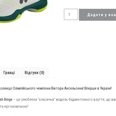
Кросівки
Додати у ко
для
бадмінтону
Yonex
SHB-
65
Z4
Men
VA
Grayish
Гравці
Відгуки (0)
Beige
quantity
колекції Олімпійського чемпіона Віктора Аксельсена! Вперше в Україні!
sh Beige
– це улюблена “класична” модель бадмінтонного взуття, що вже
 та ергономічною!