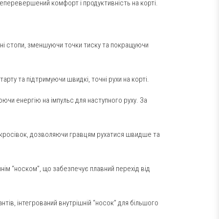
 неперевершений комфорт і продуктивність на корті.
нні стопи, зменшуючи точки тиску та покращуючи
рту та підтримуючи швидкі, точні рухи на корті.
чи енергію на імпульс для наступного руху. За
у кросівок, дозволяючи гравцям рухатися швидше та
нім “носком”, що забезпечує плавний перехід від
нтів, інтегрований внутрішній “носок” для більшого