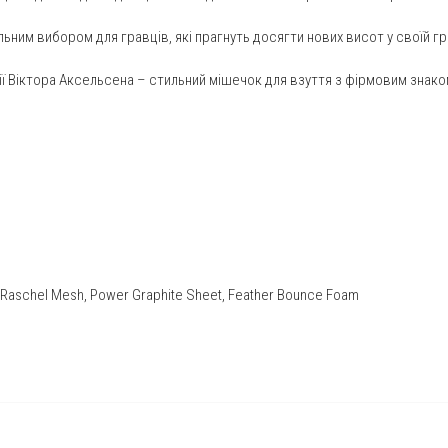
ним вибором для гравців, які прагнуть досягти нових висот у своїй грі
ції Віктора Аксельсена – стильний мішечок для взуття з фірмовим знако
aschel Mesh, Power Graphite Sheet, Feather Bounce Foam