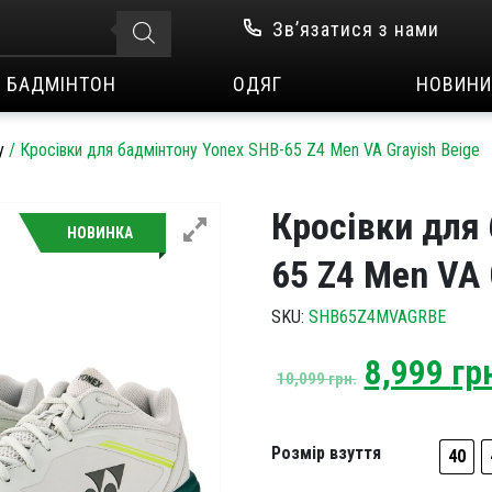
Зв’язатися з нами
БАДМІНТОН
ОДЯГ
НОВИНИ
у
/
Кросівки для бадмінтону Yonex SHB-65 Z4 Men VA Grayish Beige
Кросівки для
НОВИНКА
65 Z4 Men VA 
SKU:
SHB65Z4MVAGRBE
Original
8,999
гр
10,099
грн.
price
was:
10,099 гр
Розмір взуття
40