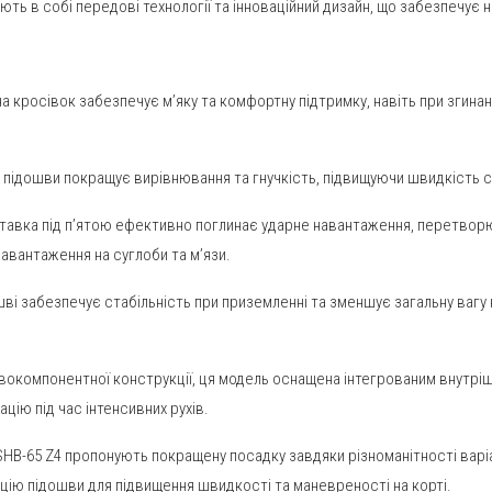
ють в собі передові технології та інноваційний дизайн, що забезпечує
 кросівок забезпечує м’яку та комфортну підтримку, навіть при згина
підошви покращує вирівнювання та гнучкість, підвищуючи швидкість ста
авка під п’ятою ефективно поглинає ударне навантаження, перетворюю
вантаження на суглоби та м’язи.
шві забезпечує стабільність при приземленні та зменшує загальну ваг
вокомпонентної конструкції, ця модель оснащена інтегрованим внутріш
цію під час інтенсивних рухів.
 SHB-65 Z4 пропонують покращену посадку завдяки різноманітності варіа
цію підошви для підвищення швидкості та маневреності на корті.