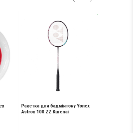
НОВИНКА
ex
Ракетка для бадмінтону Yonex
Кросівки дл
Astrox 100 ZZ Kurenai
SHB-Subaxia 