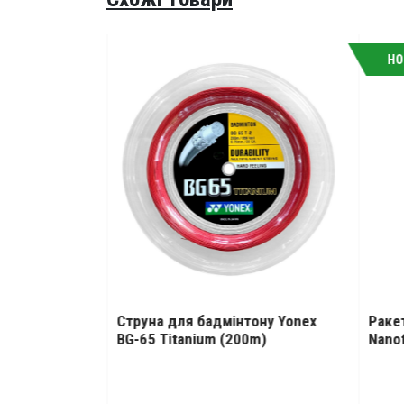
НО
нтону Yonex
Струна для бадмінтону Yonex
Раке
Dark Gray
BG-65 Titanium (200m)
Nanof