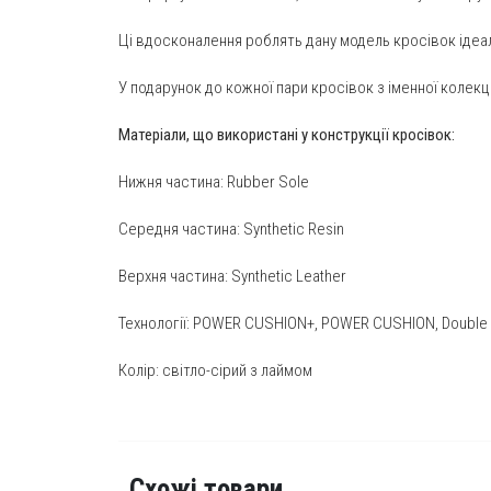
Ці вдосконалення роблять дану модель кросівок ідеаль
У подарунок до кожної пари кросівок з іменної колек
Матеріали, що використані у конструкції кросівок:
Нижня частина: Rubber Sole
Середня частина: Synthetic Resin
Верхня частина: Synthetic Leather
Технології: POWER CUSHION+, POWER CUSHION, Double R
Колір: світло-сірий з лаймом
Схожі товари