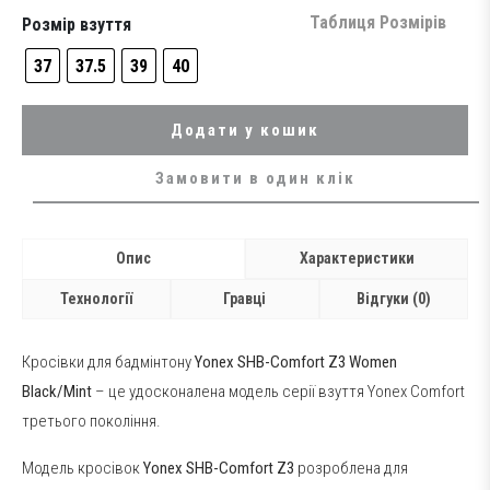
was:
is:
11,199 грн..
9,599 грн..
Таблиця Розмірів
Розмір взуття
37
37.5
39
40
Додати у кошик
Замовити в один клік
Опис
Характеристики
Технології
Гравці
Відгуки (0)
Кросівки для бадмінтону
Yonex SHB-Comfort Z3 Women
Black/Mint
– це удосконалена модель серії взуття Yonex Comfort
третього покоління.
Модель кросівок
Yonex SHB-Comfort Z3
розроблена для