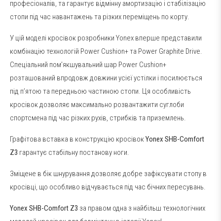
професіоналів, та гарантує відмінну амортизацію і стабілізацію
стопи під час навантажень та різких переміщень по корту.
У цій моделі кросівок розробники Yonex вперше представили
комбінацію технологій Power Cushion+ та Power Graphite Drive.
Спеціальний пом’якшувальний шар Power Cushion+
розташований впродовж довжини усієї устілки і посилюється
під п’ятою та передньою частиною стопи. Ця особливість
кросівок дозволяє максимально розвантажити суглоби
спортсмена під час різких рухів, стрибків та приземлень.
Графітова вставка в конструкцію кросівок
Yonex SHB-Comfort
Z3
гарантує стабільну постанову ноги.
Зміщене в бік шнурування дозволяє добре зафіксувати стопу в
кросівці, що особливо відчувається під час бічних пересувань.
Yonex SHB-Comfort Z3
за правом одна з найбільш технологічних