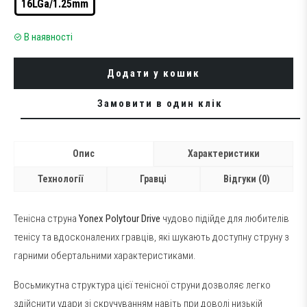
16LGa/1.25mm
В наявності
Додати у кошик
Замовити в один клік
Опис
Характеристики
Технології
Гравці
Відгуки (0)
Тенісна струна
Yonex Polytour Drive
чудово підійде для любителів
тенісу та вдосконалених гравців, які шукають доступну струну з
гарними обертальними характеристиками.
Восьмикутна структура цієї тенісної струни дозволяє легко
здійснити удари зі скручуванням навіть при доволі низькій