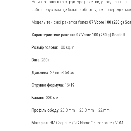
Нові технології та структура ракетки, у поєднанні з 
забезпечує вам ще більше обертів, ніж попередня мод
Модель тенісної ракетки
Yonex 07 Vcore 100 (280 g) Sca
Характеристики ракетки 07 Vcore 100 (280 g) Scarlett:
Розмір голови:
100 sq.in
Вага:
280 г
Довжина:
27 in/68.58 см
Струнна формула:
16/19
Баланс:
330 мм
Профіль ободу:
25.3 mm – 25.3 mm – 22 mm
Матеріал:
HM Graphite / 2G-Namd™ Flex Force / VDM