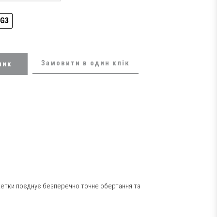
G3
Замовити в один клік
шик
акетки поєднує безперечно точне обертання та