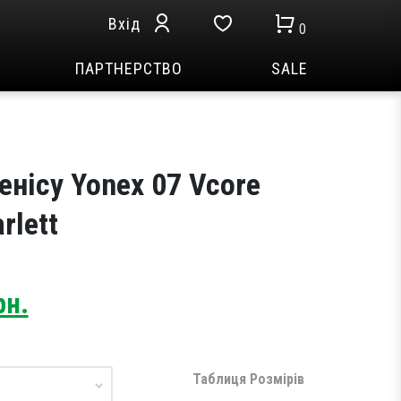
Вхід
0
ПАРТНЕРСТВО
SALE
енісу Yonex 07 Vcore
rlett
Current
рн.
price
is:
н..
10,099 грн..
Таблиця Розмірів