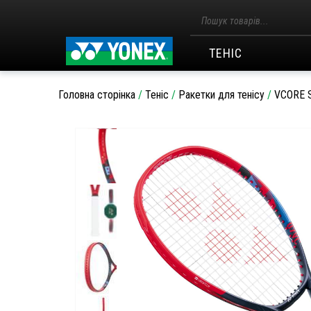
Пошук
товарів
ТЕНІС
Головна сторінка
/
Теніс
/
Ракетки для тенісу
/
VCORE S