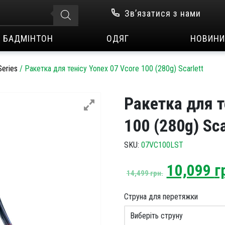
Зв’язатися з нами
БАДМІНТОН
ОДЯГ
НОВИНИ
eries
/
Ракетка для тенісу Yonex 07 Vcore 100 (280g) Scarlett
Ракетка для т
100 (280g) Sca
SKU:
07VC100LST
Original
10,099
г
14,499
грн.
price
was:
Струна для перетяжки
14,499 гр