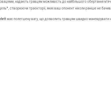
інноваціями, надають гравцям можливість до найбільшого обертання м’яча
ель*, створюючи траєкторії, яких ваш опонент ніколи раніше не бачив
rlett
має полегшену вагу, що дозволить гравцям швидко маневрувати 