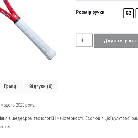
Розмір ручки
G2
Ракетка
Додати у ко
для
тенісу
Yonex
07
Vcore
100
Гравці
Відгуки (0)
(280g)
Scarlett
quantity
 модель 2023 року.
ння є шедевром технологій і майстерності. Еволюція цієї культової р
ецтва.