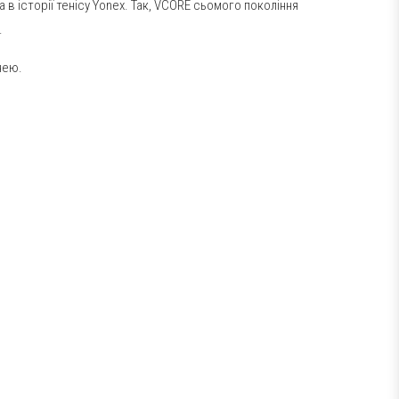
 в історії тенісу Yonex. Так, VCORE сьомого покоління
.
нею.