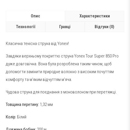
Опис
Характеристики
Технології
Гравці
Відгуки (0)
Класична тенісна струна від Yonex!
Завдяки верхньому покриттю струна Yonex Tour Super 850 Pro
дуже довговічна. Вона була розроблена таким чином, щоб
допомогти замінити природне волокно з високим почуттям
комфорту та м’яким відчуттям м’яча.
Чудова струна для поєднання з моноволоном при перетяжці.
Товщина перетину:
1,32 мм
Колір:
Білий
Довжина бобіни:
200 м