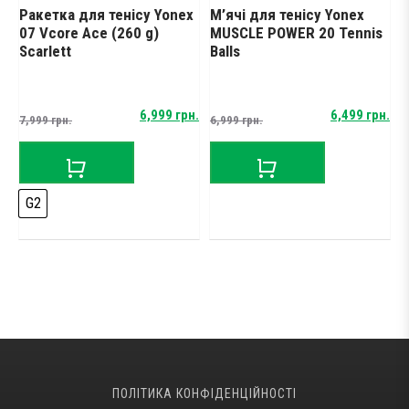
Ракетка для тенісу Yonex
М’ячі для тенісу Yonex
М
07 Vcore Ace (260 g)
MUSCLE POWER 20 Tennis
M
Scarlett
Balls
B
Original
Current
Original
Current
н.
6,999
грн.
6,499
грн.
7,999
грн.
6,999
грн.
price
price
price
price
was:
is:
was:
is:
7,999 грн..
6,999 грн..
6,999 грн..
6,499 грн..
G2
ПОЛІТИКА КОНФІДЕНЦІЙНОСТІ