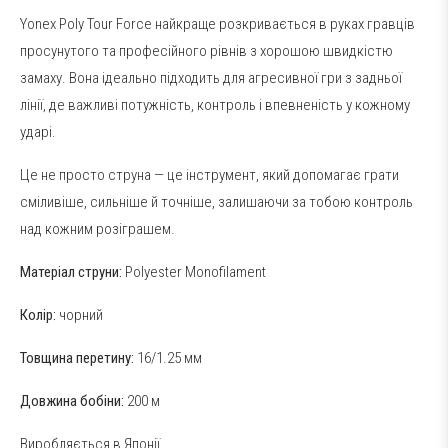
Yonex Poly Tour Force найкраще розкривається в руках гравців
просунутого та професійного рівнів з хорошою швидкістю
замаху. Вона ідеально підходить для агресивної гри з задньої
лінії, де важливі потужність, контроль і впевненість у кожному
ударі.
Це не просто струна — це інструмент, який допомагає грати
сміливіше, сильніше й точніше, залишаючи за тобою контроль
над кожним розіграшем.
Матеріал струни:
Polyester Monofilament
Колір:
чорний
Товщина перетину:
16/1.25 мм
Довжина бобіни:
200 м
Виробляється в Японії.