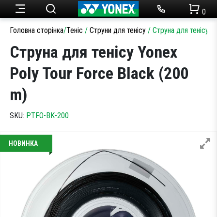
0
Головна сторінка
/
Теніс
/
Струни для тенісу
/
Струна для тенісу Y
Ракетки для тенісу
Набори для бадмінтону
Чоловічий одяг
Огляди товарів
Теніс
Струна для тенісу Yonex
Ракетки для бадмінтону
Статті
Poly Tour Force Black (200
Кросівки для тенісу
Жіночий одяг
Бадмінтон
m)
Акції
Струни для тенісу
Кросівки для бадмінтону
SKU:
PTFO-BK-200
Одяг
Дитячий одяг
Сумки для ракеток
Струни для бадмінтону
НОВИНКА
Новини
М’ячі для тенісу
Сумки для ракеток
Аксесуари
Намотки
Аксесуари
Партнерство
Аксесуари
Волани
SALE