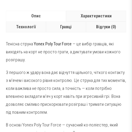
Опис
Характеристики
Технології
Гравці
Відгуки (0)
Тенісна струна
Yonex Poly Tour Force
— це вибір гравців, які
виходять на корт не просто грати, а диктувати умови кожного
розіграшу.
З першого ж удару вона дає відчуття щільного, чіткого контакту
з м’ячем і високого рівня контролю. Це струна для тих моментів,
коли важлива не просто сила, а точність — коли потрібно
впевнено вкладати м’яч у корт навіть при агресивній грі. Вона
дозволяє сміливо прискорювати розіграш і тримати ситуацію
під повним контролем.
В основі Yonex Poly Tour Force — сучасний ко-поліестер, який