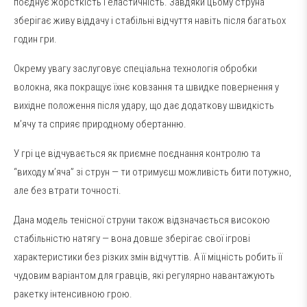
поєднує жорсткість і еластичність. Завдяки цьому струна
зберігає живу віддачу і стабільні відчуття навіть після багатьох
годин гри.
Окрему увагу заслуговує спеціальна технологія обробки
волокна, яка покращує їхнє ковзання та швидке повернення у
вихідне положення після удару, що дає додаткову швидкість
м’ячу та сприяє природному обертанню.
У грі це відчувається як приємне поєднання контролю та
“виходу м’яча” зі струн — ти отримуєш можливість бити потужно,
але без втрати точності.
Дана модель тенісної струни також відзначається високою
стабільністю натягу — вона довше зберігає свої ігрові
характеристики без різких змін відчуттів. А її міцність робить її
чудовим варіантом для гравців, які регулярно навантажують
ракетку інтенсивною грою.