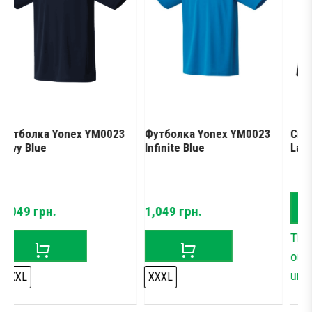
nex YM0023
Футболка Yonex YM0023
Спідниця Yonex 
Infinite Blue
Ladies Skirt Black
1,049
грн.
This product is c
out of stock and
unavailable.
XXXL