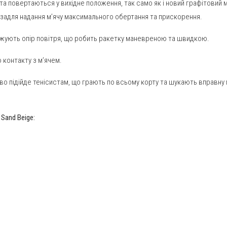
та повертаються у вихідне положення, так само як і новий графітовий 
 задля надання м’ячу максимального обертання та прискорення.
 знижують опір повітря, що робить ракетку маневреною та швидкою.
контакту з м’ячем.
во підійде тенісистам, що грають по всьому корту та шукають вправну 
Sand Beige: