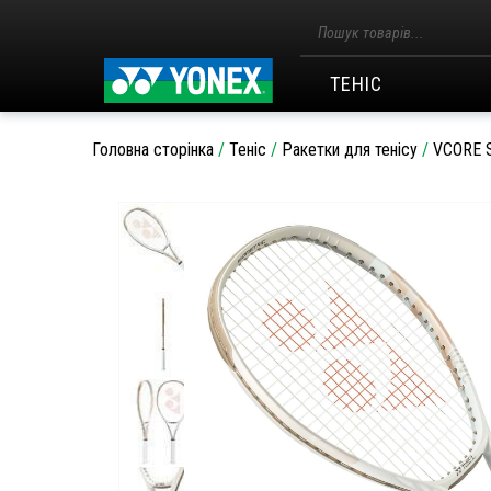
Пошук
товарів
ТЕНІС
Головна сторінка
/
Теніс
/
Ракетки для тенісу
/
VCORE S