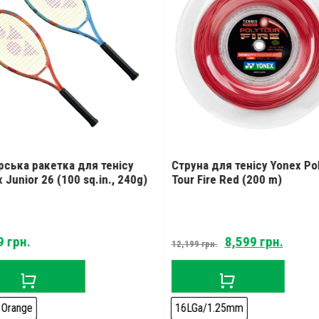
рська ракетка для тенісу
Струна для тенісу Yonex Po
 Junior 26 (100 sq.in., 240g)
Tour Fire Red (200 m)
Original
Curre
9
грн.
8,599
грн.
12,199
грн.
price
price
was:
is:
12,199 грн..
8,599 
 Orange
16LGa/1.25mm