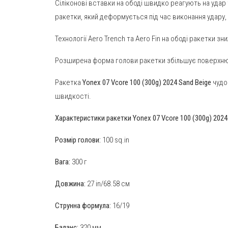
Сіліконові вставки на ободі швидко реагують на удар 
ракетки, який деформується під час виконання удару,
Технології Aero Trench та Aero Fin на ободі ракетки
Розширена форма голови ракетки збільшує поверхню 
Ракетка
Yonex 07 Vcore 100 (300g) 2024 Sand Beige
чудо
швидкості.
Характеристики ракетки Yonex 07 Vcore 100 (300g) 2024 
Розмір голови:
100 sq.in
Вага:
300 г
Довжина:
27 in/68.58 см
Струнна формула:
16/19
Баланс:
320 мм