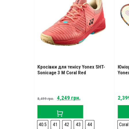
onex Polytour
Кросівки для тенісу Yonex SHT-
Юніо
0 m)
Sonicage 3 M Coral Red
Yonex
Current
Original
Current
4,249
грн.
2,39
8,499
грн.
price
price
price
is:
was:
is:
5,999 грн..
8,499 грн..
4,249 грн..
40.5
41
42
43
44
Coral