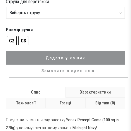
was:
is:
Струна для перетяжки
12,199 грн..
10,399 грн..
Розмір ручки
G2
G3
Додати у кошик
Замовити в один клік
Опис
Характеристики
Технології
Гравці
Відгуки (0)
Представляємо тенісну ракетку
Yonex Percept Game (100 sq.in,
270g)
у новому елегантному кольорі
Midnight Navy!