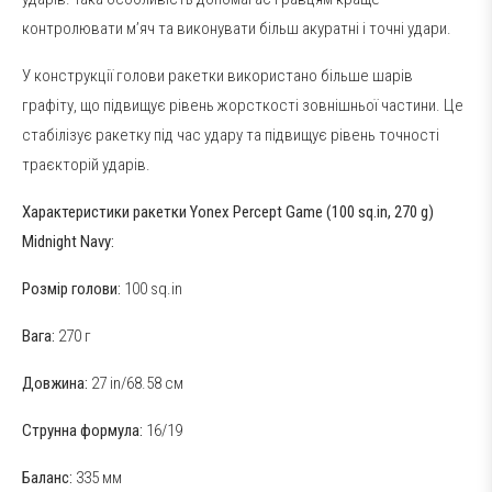
контролювати м’яч та виконувати більш акуратні і точні удари.
У конструкції голови ракетки використано більше шарів
графіту, що підвищує рівень жорсткості зовнішньої частини. Це
стабілізує ракетку під час удару та підвищує рівень точності
траєкторій ударів.
Характеристики ракетки Yonex Percept Game (100 sq.in, 270 g)
Midnight Navy:
Розмір голови:
100 sq.in
Вага:
270 г
Довжина:
27 in/68.58 см
Струнна формула:
16/19
Баланс:
335 мм