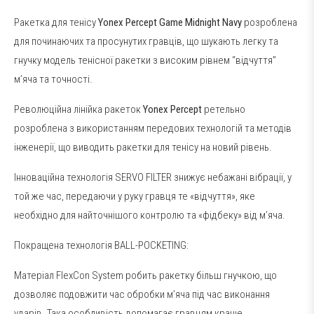
Ракетка для тенісу
Yonex Percept Game Midnight Navy
розроблена
для починаючих та просунутих гравців, що шукають легку та
гнучку модель тенісної ракетки з високим рівнем “відчуття”
м’яча та точності.
Революційна лінійка ракеток
Yonex Percept
ретельно
розроблена з використанням передових технологій та методів
інженерії, що виводить ракетки для тенісу на новий рівень.
Інноваційна технологія SERVO FILTER знижує небажані вібрації, у
той же час, передаючи у руку гравця те «відчуття», яке
необхідно для найточнішого контролю та «фідбеку» від м’яча.
Покращена технологія BALL-POCKETING:
Матеріал FlexCon System робить ракетку більш гнучкою, що
дозволяє подовжити час обробки м’яча під час виконання
ударів. Така особливість допомагає гравцям краще