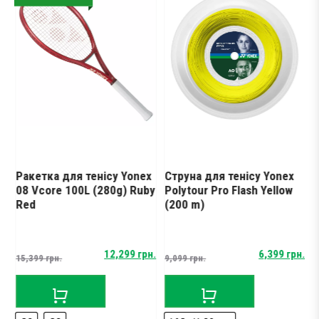
Ракетка для тенісу Yonex
Струна для тенісу Yonex
К
08 Vcore 100L (280g) Ruby
Polytour Pro Flash Yellow
Y
Red
(200 m)
W
Original
Current
Original
Current
н.
12,299
грн.
6,399
грн.
15,399
грн.
9,099
грн.
7
price
price
price
price
was:
is:
was:
is:
15,399 грн..
12,299 грн..
9,099 грн..
6,399 грн..