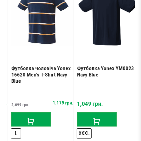
Футболка чоловіча Yonex
Футболка Yonex YM0023
16620 Men’s T-Shirt Navy
Navy Blue
Blue
Original
Current
рн.
1,179
грн.
1,049
грн.
2,699
грн.
price
price
was:
is:
2,699 грн..
1,179 грн..
L
XXXL