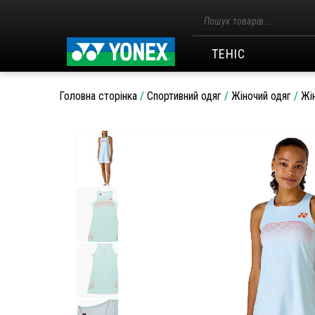
Пошук
товарів
ТЕНІС
Головна сторінка
/
Спортивний одяг
/
Жіночий одяг
/
Жін