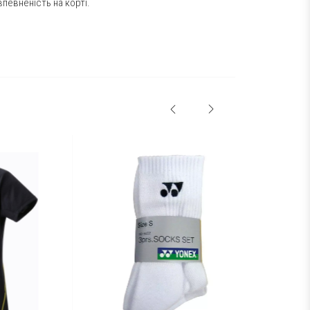
певненість на корті.
РОЗПРОДАЖ