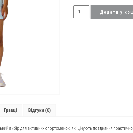
Плаття
Додати у ко
спортивне
жіноче
Yonex
20960
Ice
Blue
quantity
Гравці
Відгуки (0)
еальний вибір для активних спортсменок, які цінують поєднання практичн