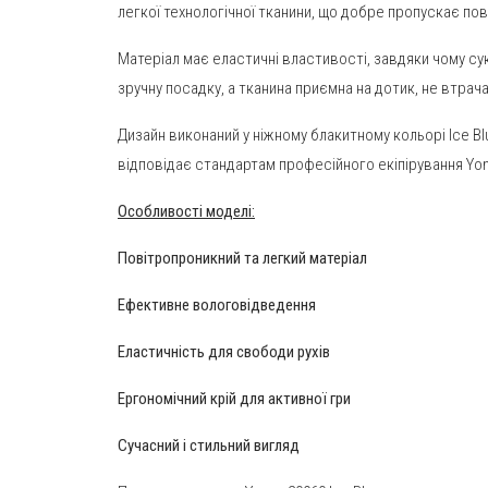
легкої технологічної тканини, що добре пропускає по
Матеріал має еластичні властивості, завдяки чому сукн
зручну посадку, а тканина приємна на дотик, не втра
Дизайн виконаний у ніжному блакитному кольорі Ice Bl
відповідає стандартам професійного екіпірування Yon
Особливості моделі:
Повітропроникний та легкий матеріал
Ефективне вологовідведення
Еластичність для свободи рухів
Ергономічний крій для активної гри
Сучасний і стильний вигляд