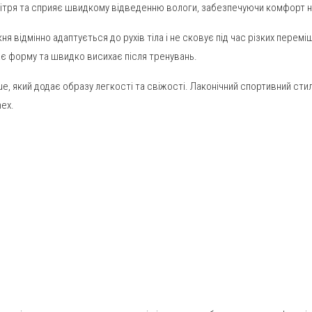
вітря та сприяє швидкому відведенню вологи, забезпечуючи комфорт нав
я відмінно адаптується до рухів тіла і не сковує під час різких перемі
чає форму та швидко висихає після тренувань.
ue, який додає образу легкості та свіжості. Лаконічний спортивний ст
ex.