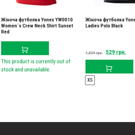
ча футболка Yonex YW0010
Жіноча футболка Yonex 20
n`s Crew Neck Shirt Sunset
Ladies Polo Black
Original
Current
529
грн.
1,539
грн.
price
price
product is currently out of
was:
is:
 and unavailable.
1,539 грн..
529 грн..
XS