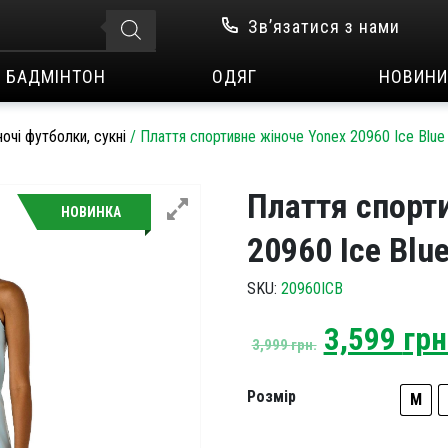
Зв’язатися з нами
БАДМІНТОН
ОДЯГ
НОВИНИ
очі футболки, сукні
/
Плаття спортивне жіноче Yonex 20960 Ice Blue
Плаття спорт
НОВИНКА
20960 Ice Blu
SKU:
20960ICB
Original
3,599
грн
3,999
грн.
price
was:
Розмір
M
3,999 грн.