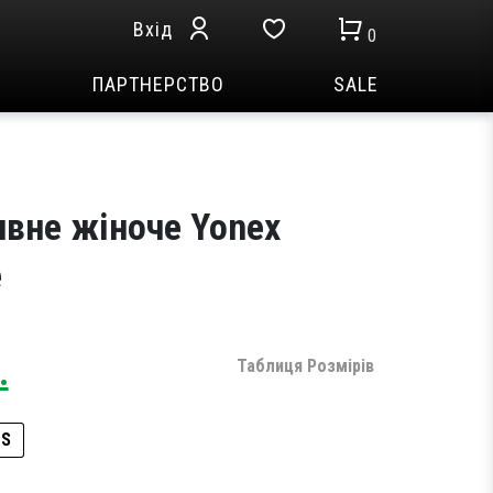
Вхід
0
ПАРТНЕРСТВО
SALE
ивне жіноче Yonex
e
Current
.
Таблиця Розмірів
price
is:
S
.
3,599 грн..