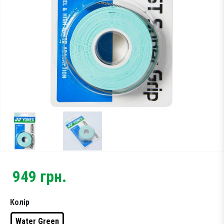
Тестові ракетки
Намотки
Гравці Yonex
Гравці Yonex
949
грн.
Колір
Water Green