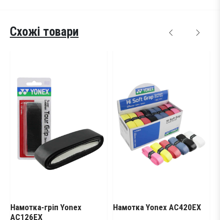
Схожі товари
іп Yonex
Намотка Yonex AC420EX
Присипка для 
Yonex AC470 Gr