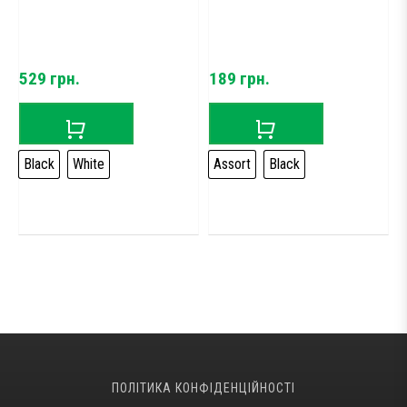
189
грн.
629
грн.
te
Assort
Black
ПОЛІТИКА КОНФІДЕНЦІЙНОСТІ