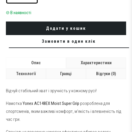
В наявності
Додати у кошик
Замовити в один клік
Опис
Характеристики
Технології
Гравці
Відгуки (0)
Відчуй стабільний хват і зручність у кожному русі!
Намотка
Yonex AC148EX Moist Super Grip
розроблена для
спортсменів, яким важливі комфорт, м’якість і впевненість під
час гри.
Спеціальна поверхня намотки ефективно вбирає вологу,