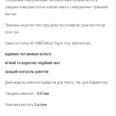
завдяки чому ракетка не ковзає навіть у напружених і тривалих
матчах.
Приємна на дотик текстура дбає про комфорт руки протягом
усієї гри.
Намотка Yonex AC148EX Moist Super Grip забезпечує:
відмінне поглинання вологи
м’який та водночас надійний хват
кращий контроль ракетки
Дана модель намотки підійде як для тенісу, так і для бадмінтону.
Товщина намотки —
0,65 мм
.
Упаковка містить
3 штуки
.