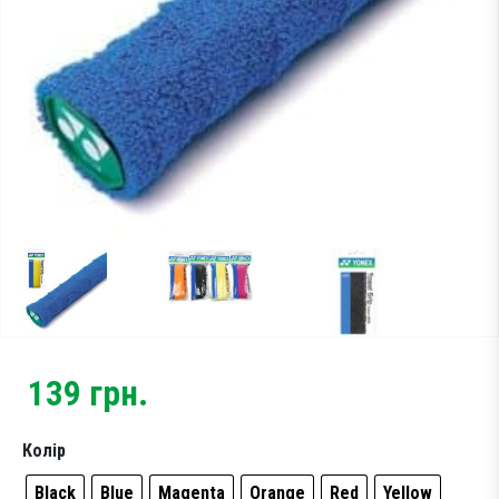
Тестові ракетки
Намотки
Гравці Yonex
Гравці Yonex
139
грн.
Колір
Black
Blue
Magenta
Orange
Red
Yellow