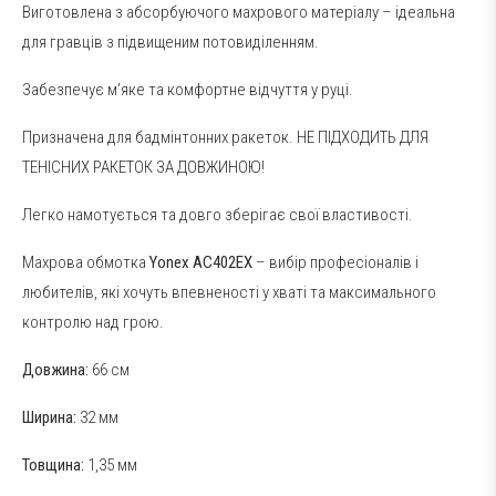
Виготовлена з абсорбуючого махрового матеріалу – ідеальна
для гравців з підвищеним потовиділенням.
Забезпечує м’яке та комфортне відчуття у руці.
Призначена для бадмінтонних ракеток. НЕ ПІДХОДИТЬ ДЛЯ
ТЕНІСНИХ РАКЕТОК ЗА ДОВЖИНОЮ!
Легко намотується та довго зберігає свої властивості.
Махрова обмотка
Yonex AC402EX
– вибір професіоналів і
любителів, які хочуть впевненості у хваті та максимального
контролю над грою.
Довжина:
66 см
Ширина:
32 мм
Товщина:
1,35 мм