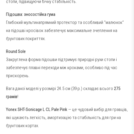
стопи, підвищуючи бічну стабільність.
Підошва: зносостійка гума
Глибокий мультинапрямний протектор та особливий “малюнок”
на підошві кросівок забезпечує максимальне зчеплення на
ґрунтових покриттях.
Round Sole
Закруглена форма підошви підтримує природні рухи стопи і
забезпечує плавні переходи між кроками, особливо під час
прискорень.
Вага даної моделі у розмірі 24.5 см (39 р.) складає всього
275
грамів
!
Yonex SHT-Sonicage L CL Pale Pink
— це чудовий вибір для гравців,
які шукають легкість, амортизацію та стабільність для гри на
ґрунтових кортах.