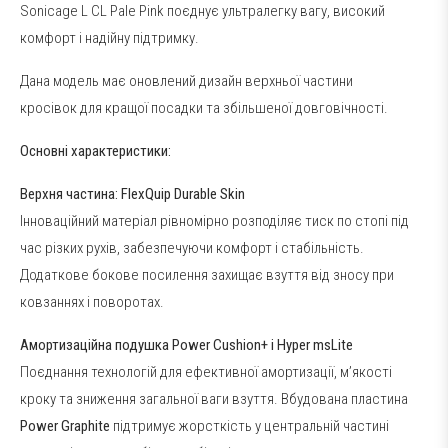
Sonicage L CL Pale Pink
поєднує ультралегку вагу, високий
комфорт і надійну підтримку.
Дана модель має оновлений дизайн верхньої частини
кросівок для кращої посадки та збільшеної довговічності.
Основні характеристики:
Верхня частина: FlexQuip Durable Skin
Інноваційний матеріал рівномірно розподіляє тиск по стопі під
час різких рухів, забезпечуючи комфорт і стабільність.
Додаткове бокове посилення захищає взуття від зносу при
ковзаннях і поворотах.
Амортизаційна подушка Power Cushion+ і Hyper msLite
Поєднання технологій для ефективної амортизації, м’якості
кроку та зниження загальної ваги взуття. Вбудована пластина
Power Graphite
підтримує жорсткість у центральній частині