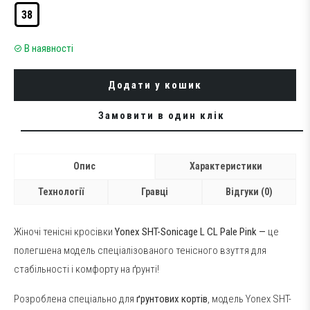
38
В наявності
Додати у кошик
Замовити в один клік
Опис
Характеристики
Технології
Гравці
Відгуки (0)
Жіночі тенісні кросівки
Yonex SHT-Sonicage L CL Pale Pink
—
це
полегшена модель спеціалізованого тенісного взуття для
стабільності і комфорту на ґрунті!
Розроблена спеціально для
ґрунтових кортів
, модель Yonex SHT-