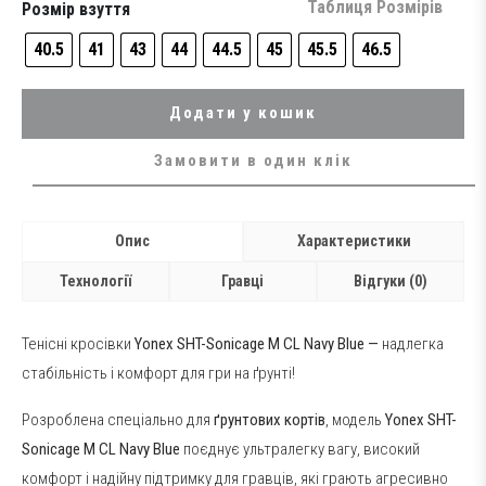
7,499 грн..
6,399 грн..
Таблиця Розмірів
Розмір взуття
40.5
41
43
44
44.5
45
45.5
46.5
Додати у кошик
Замовити в один клік
Опис
Характеристики
Технології
Гравці
Відгуки (0)
Тенісні кросівки
Yonex SHT-Sonicage M CL Navy Blue —
надлегка
стабільність і комфорт для гри на ґрунті!
Розроблена спеціально для
ґрунтових кортів
, модель
Yonex SHT-
Sonicage M CL Navy Blue
поєднує ультралегку вагу, високий
комфорт і надійну підтримку для гравців, які грають агресивно