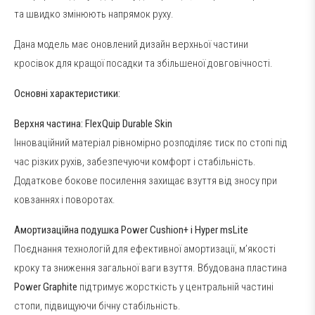
та швидко змінюють напрямок руху.
Дана модель має оновлений дизайн верхньої частини
кросівок для кращої посадки та збільшеної довговічності.
Основні характеристики:
Верхня частина: FlexQuip Durable Skin
Інноваційний матеріал рівномірно розподіляє тиск по стопі під
час різких рухів, забезпечуючи комфорт і стабільність.
Додаткове бокове посилення захищає взуття від зносу при
ковзаннях і поворотах.
Амортизаційна подушка Power Cushion+ і Hyper msLite
Поєднання технологій для ефективної амортизації, м’якості
кроку та зниження загальної ваги взуття. Вбудована пластина
Power Graphite
підтримує жорсткість у центральній частині
стопи, підвищуючи бічну стабільність.