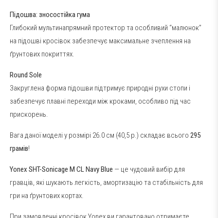
Підошва: зносостійка гума
Глибокий мультинапрямний протектор та особливий “малюнок”
на підошві кросівок забезпечує максимальне зчеплення на
ґрунтових покриттях.
Round Sole
Закруглена форма підошви підтримує природні рухи стопи і
забезпечує плавні переходи між кроками, особливо під час
прискорень.
Вага даної моделі у розмірі 26.0 см (40,5 р.) складає всього
295
грамів
!
Yonex SHT-Sonicage M CL Navy Blue
— це чудовий вибір для
гравців, які шукають легкість, амортизацію та стабільність для
гри на ґрунтових кортах.
При замовленні кросівок Yonex ви гарантовано отримаєте