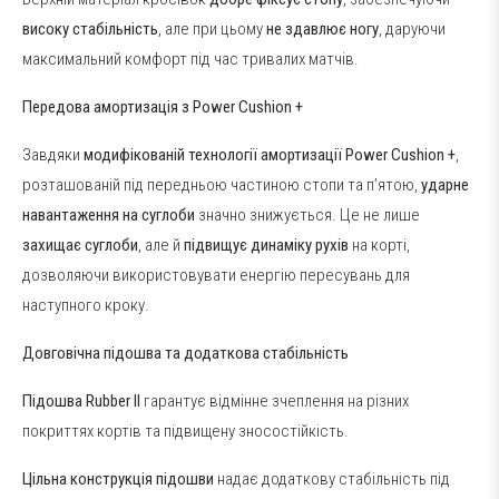
високу стабільність
, але при цьому
не здавлює ногу
, даруючи
максимальний комфорт під час тривалих матчів.
Передова амортизація з Power Cushion +
Завдяки
модифікованій технології амортизації Power Cushion +
,
розташованій під передньою частиною стопи та п’ятою,
ударне
навантаження на суглоби
значно знижується. Це не лише
захищає суглоби
, але й
підвищує динаміку рухів
на корті,
дозволяючи використовувати енергію пересувань для
наступного кроку.
Довговічна підошва та додаткова стабільність
Підошва Rubber II
гарантує відмінне зчеплення на різних
покриттях кортів та підвищену зносостійкість.
Цільна конструкція підошви
надає додаткову стабільність під