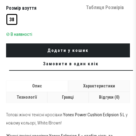
was:
is:
10,099 грн..
8,199 грн..
Таблиця Розмірів
Розмір взуття
38
В наявності
Додати у кошик
Замовити в один клік
Опис
Характеристики
Технології
Гравці
Відгуки (0)
Топові жіночі тенісні кросівки
Yonex Power Cushion Eclipsion 5 L
у
новому кольорі, White/Brown!
Жіночі тенісні кросівки Yonex Eclipsion 5 – стабільність та