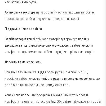
час інтенсивних рухів.
Антиковзка текстура
на зворотній частині підошви запобігає
прослизанню, забезпечуючи впевненість на корті.
Підтримка п’яти та ахілла
Стабілізатор п’яти
зі стійкого матеріалу гарантує
надійну
фіксацію та підтримку ахіллового сухожилля
, забезпечуючи
комфортне приземлення та безпеку під час різких маневрів.
Легкість та маневреність
Завдяки
вазі лише 330 г
(для розміру 24.5 см або 39 р.), ці
кросівки забезпечують
легкість руху та високу маневреність
, що
особливо важливо під час швидкісних ігор.
Yonex Eclipsion 5
– це поєднання інноваційних технологій,
комфорту та елегантного дизайну. Обирайте найкраще для своєї