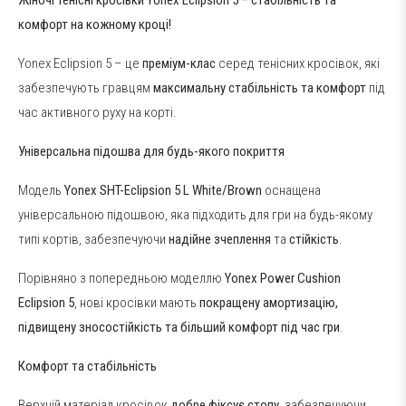
комфорт на кожному кроці!
Yonex Eclipsion 5 – це
преміум-клас
серед тенісних кросівок, які
забезпечують гравцям
максимальну стабільність та комфорт
під
час активного руху на корті.
Універсальна підошва для будь-якого покриття
Модель
Yonex SHT-Eclipsion 5 L White/Brown
оснащена
універсальною підошвою, яка підходить для гри на будь-якому
типі кортів, забезпечуючи
надійне зчеплення
та
стійкість
.
Порівняно з попередньою моделлю
Yonex Power Cushion
Eclipsion 5
, нові кросівки мають
покращену амортизацію,
підвищену зносостійкість та більший комфорт під час гри
.
Комфорт та стабільність
Верхній матеріал кросівок
добре фіксує стопу
, забезпечуючи