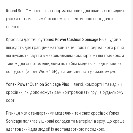
Round Sole™
– спеціальна форма підошви для плавних і швидких
рухів з оптимальним балансом та ефективною передачею
енергії.
Кросівки для тенісу
Yonex Power Cushion Sonicage Plus
чудово
підходять для гравців-аматорів та тенісистів середнього рівня,
які шукають взуття з максимальним комфортом і підтримкою; а
також для спортсменів, яким потрібна модель із надширокою
колодкою (Super Wide 4.5E) для впевненості у кожному русі.
Yonex Power Cushion Sonicage Plus
– легкі, комфортні та надійні
кросівки, які допоможуть вам контролювати гру на будь-якому
корті.
Різниця між стандартними моделями тенісних кросівок
Yonex
Sonicage
полягає у ширині колодки та матеріалі верху, що краще
адаптований для людей із нестандартною посадкою.