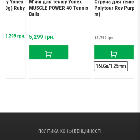
onex
М’ячі для тенісу Yonex
Струна для тенісу Yonex
 Ruby
MUSCLE POWER 40 Tennis
Polytour Rev Purple (200
Balls
m)
Original
Current
99
грн.
5,299
грн.
9,699
грн
13,799
грн.
price
price
was:
is:
13,799 грн..
9,699 грн..
16LGa/1.25mm
ПОЛІТИКА КОНФІДЕНЦІЙНОСТІ