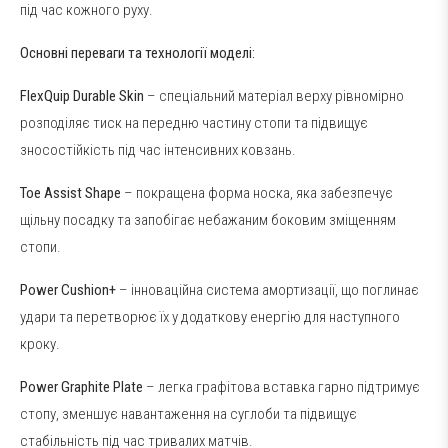
під час кожного руху.
Основні переваги та технології моделі:
FlexQuip Durable Skin
– спеціальний матеріал верху рівномірно
розподіляє тиск на передню частину стопи та підвищує
зносостійкість під час інтенсивних ковзань.
Toe Assist Shape
– покращена форма носка, яка забезпечує
щільну посадку та запобігає небажаним боковим зміщенням
стопи.
Power Cushion+
– інноваційна система амортизації, що поглинає
удари та перетворює їх у додаткову енергію для наступного
кроку.
Power Graphite Plate
– легка графітова вставка гарно підтримує
стопу, зменшує навантаження на суглоби та підвищує
стабільність під час тривалих матчів.