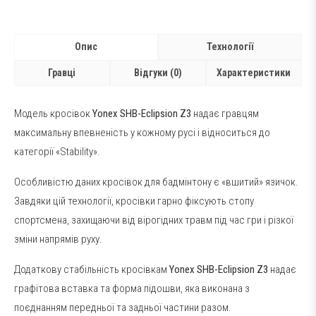
Опис
Технології
Гравці
Відгуки (0)
Характеристики
Модель кросівок
Yonex SHB-Eclipsion Z3
надає гравцям
максимальну впевненість у кожному русі і відноситься до
категорії «Stability».
Особливістю даних кросівок для бадмінтону є «вшитий» язичок.
Завдяки цій технології, кросівки гарно фіксують стопу
спортсмена, захищаючи від вірогідних травм під час гри і різкої
зміни напрямів руху.
Додаткову стабільність кросівкам
Yonex SHB-Eclipsion Z3
надає
графітова вставка та форма підошви, яка виконана з
поєднанням передньої та задньої частини разом.