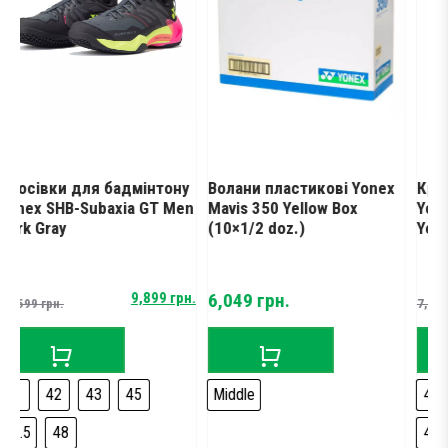
бадмінтону
Волани пластикові Yonex
Кросівки для бадм
xia GT Men
Mavis 350 Yellow Box
Yonex Cascade Driv
(10×1/2 doz.)
Yellow/Graphite
al
nt
Original
Current
9,899
грн.
6,049
грн.
4
7,999
грн.
price
price
was:
is:
 грн..
грн..
7,999 грн..
4,899 грн..
45
Middle
42
43
44
44.
45
45.5