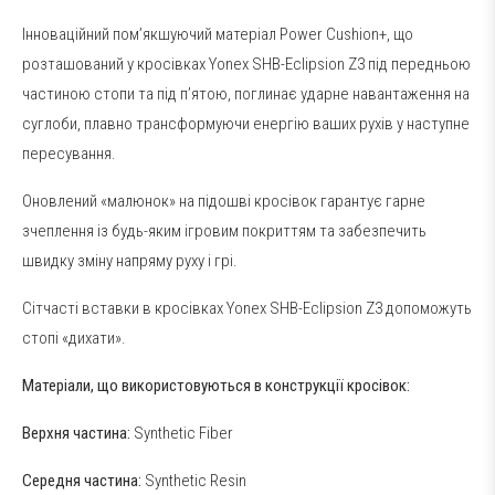
Інноваційний пом’якшуючий матеріал Power Cushion+, що
розташований у кросівках Yonex SHB-Eclipsion Z3 під передньою
частиною стопи та під п’ятою, поглинає ударне навантаження на
суглоби, плавно трансформуючи енергію ваших рухів у наступне
пересування.
Оновлений «малюнок» на підошві кросівок гарантує гарне
зчеплення із будь-яким ігровим покриттям та забезпечить
швидку зміну напряму руху і грі.
Сітчасті вставки в кросівках Yonex SHB-Eclipsion Z3 допоможуть
стопі «дихати».
Матеріали, що використовуються в конструкції кросівок:
Верхня частина:
Synthetic Fiber
Середня частина:
Synthetic Resin