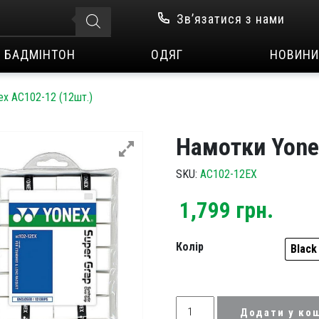
Зв’язатися з нами
БАДМІНТОН
ОДЯГ
НОВИНИ
ex AC102-12 (12шт.)
Намотки Yone
SKU:
AC102-12EX
1,799
грн.
Колір
Black
Намотки
Додати у ко