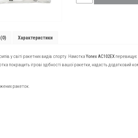
Yonex
AC102-
12
(12шт.)
quantity
(0)
Характеристики
ипів у світі ракетних видів спорту. Намотка
Yonex AC102EX
перевищує о
отка покращить ігрові здібності вашої ракетки, надасть додатковий ко
вжених ракеток.