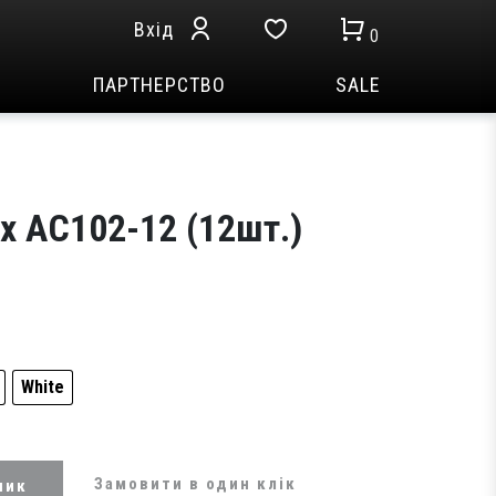
Вхід
0
ПАРТНЕРСТВО
SALE
x AC102-12 (12шт.)
White
Замовити в один клік
шик