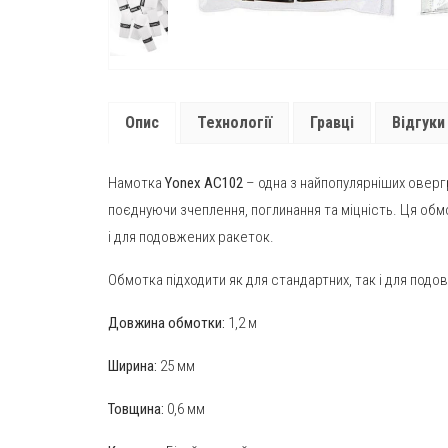
Опис
Технології
Гравці
Відгуки 
Намотка
Yonex AC102
– одна з найпопулярніших овергр
поєднуючи зчеплення, поглинання та міцність. Ця обм
і для подовжених ракеток.
Обмотка підходити як для стандартних, так і для подо
Довжина обмотки:
1,2 м
Ширина:
25 мм
Товщина:
0,6 мм