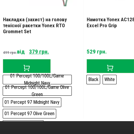
адка (захист) на голову
Намотка Yonex AC128EX Te
сної ракетки Yonex RTO
Excel Pro Grip
met Set
від
379
грн.
529
грн.
н.
1 Percept 100/100L/Game
Black
White
Midnight Navy
ercept 100/100L/Game Olive
Green
ercept 97 Midnight Navy
ercept 97 Olive Green
C95 Tango Red