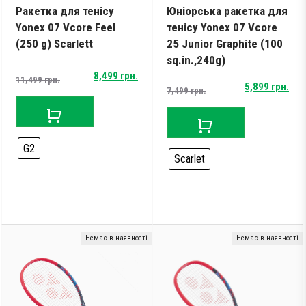
Ракетка для тенісу
Юніорська ракетка для
Yonex 07 Vcore Feel
тенісу Yonex 07 Vcore
(250 g) Scarlett
25 Junior Graphite (100
sq.in.,240g)
Original
Current
8,499
грн.
11,499
грн.
Original
Current
5,899
грн.
7,499
грн.
price
price
price
price
was:
is:
was:
is:
11,499 грн..
8,499 грн..
7,499 грн..
5,899 грн..
G2
Scarlet
Немає в наявності
Немає в наявності