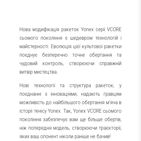
Нова модифікація ракеток Yonex серії VCORE
сьомого покоління є шедевром технологій і
майстерності. Еволюція цієї культової ракетки
поєднує безперечно точне обертання та
чудовий контроль, створюючи справжній
витвір мистецтва.
Нові технології та структура ракеток, у
поєднанні з інноваціями, надають гравцям
можливість до найбільшого обертання м’яча в
історії тенісу Yonex. Так, Yonex VCORE сьомого
покоління забезпечує вам ще більше обертів,
ніж попередня модель, створюючи траєкторії,
яких ваш опонент ніколи раніше не бачив!