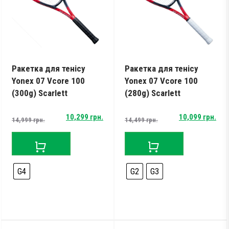
Тестові ракетки
Намотки
Гравці Yonex
Гравці Yonex
Ракетка для тенісу
Ракетка для тенісу
Yonex 07 Vcore 100
Yonex 07 Vcore 100
(300g) Scarlett
(280g) Scarlett
Original
Current
Original
Current
10,299
грн.
10,099
грн.
14,999
грн.
14,499
грн.
price
price
price
price
was:
is:
was:
is:
14,999 грн..
10,299 грн..
14,499 грн..
10,099 грн..
G4
G2
G3