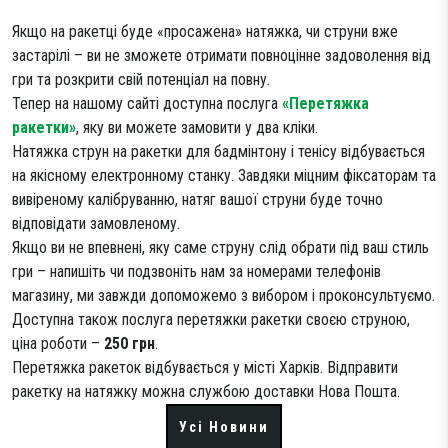
Якщо на ракетці буде «просажена» натяжка, чи струни вже
застарілі – ви не зможете отримати повноцінне задоволення від
гри та розкрити свій потенціал на повну.
Тепер на нашому сайті доступна послуга
«Перетяжка
ракетки»
, яку ви можете замовити у два кліки.
Натяжка струн на ракетки для бадмінтону і тенісу відбувається
на якісному електронному станку. Завдяки міцним фіксаторам та
вивіреному калібруванню, натяг вашої струни буде точно
відповідати замовленому.
Якщо ви не впевнені, яку саме струну слід обрати під ваш стиль
гри – напишіть чи подзвоніть нам за номерами телефонів
магазину, ми завжди допоможемо з вибором і проконсультуємо.
Доступна також послуга перетяжки ракетки своєю струною,
ціна роботи –
250 грн
.
Перетяжка ракеток відбувається у місті Харків. Відправити
ракетку на натяжку можна службою доставки Нова Пошта.
Усі Новини