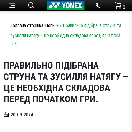
0
Ракетки для тенісу
Набори для бадмінтону
Чоловічий одяг
Огляди товарів
Головна сторінка
/
Новини
/
Правильно підібрана струна та
Теніс
зусилля натягу – це необхідна складова перед початком
Ракетки для бадмінтону
Статті
гри.
Кросівки для тенісу
Жіночий одяг
Бадмінтон
Акції
ПРАВИЛЬНО ПІДІБРАНА
Струни для тенісу
Кросівки для бадмінтону
Одяг
Дитячий одяг
СТРУНА ТА ЗУСИЛЛЯ НАТЯГУ –
Сумки для ракеток
Струни для бадмінтону
ЦЕ НЕОБХІДНА СКЛАДОВА
Новини
М’ячі для тенісу
Сумки для ракеток
Аксесуари
ПЕРЕД ПОЧАТКОМ ГРИ.
Намотки
Аксесуари
Партнерство
20-09-2024
Аксесуари
Волани
SALE