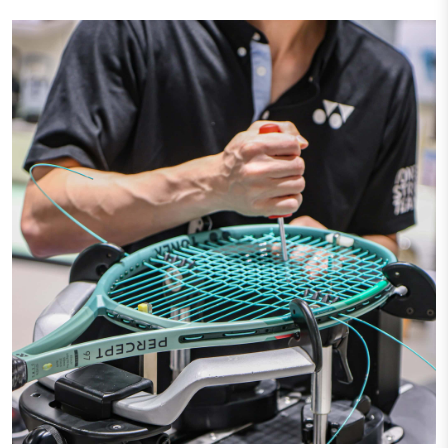
Тестові ракетки
Намотки
Гравці Yonex
Гравці Yonex