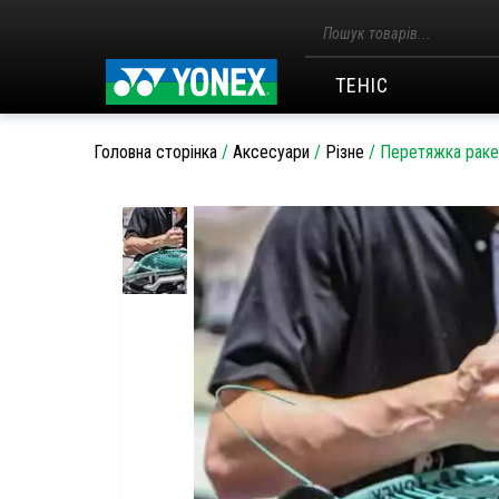
Пошук
товарів
ТЕНІС
Головна сторінка
/
Аксесуари
/
Різне
/
Перетяжка ракет