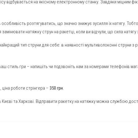
нісу відбувається на якісному електронному станку. Завдяки міцним фі
собливість розтягуватись, що значно знижує зусилля їх натягу. Тобто,
замінювати натяжку струн на ракетці, коли ви відчули, що сила натягу 
айкращий тип струни для себе: в наявності мультиволоконні струни з 
д ваш стиль гри – напишіть чи подзвоніть нам за номерами телефонів м
 ціна роботи стрінгера –
350 грн
.
 Києві та Харкові. Відправити ракетку на натяжку можна службою дос