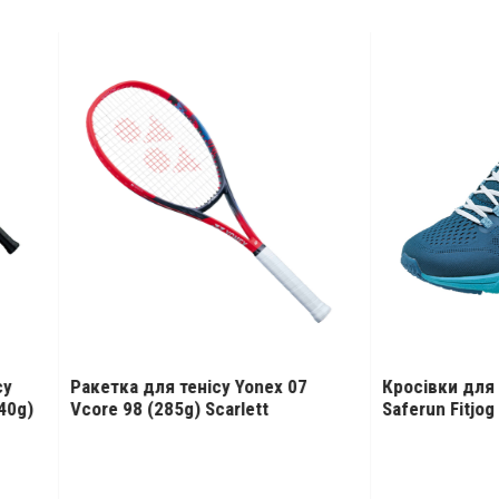
тка для тенісу Yonex 07
Кросівки для бігу жіночі Y
e 98 (285g) Scarlett
Saferun Fitjog Women Deep