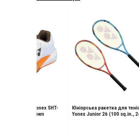
у Yonex SHT-
Юніорська ракетка для тенісу
Раке
e/Brown
Yonex Junior 26 (100 sq.in., 240g)
Vcor