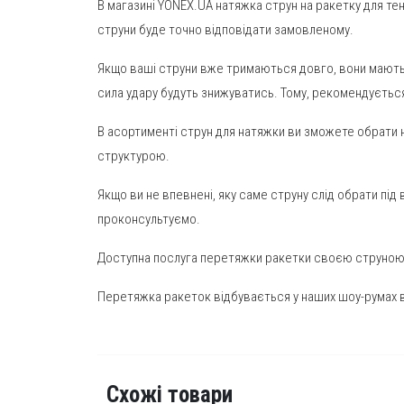
В магазині YONEX.UA натяжка струн на ракетку для те
струни буде точно відповідати замовленому.
Якщо ваші струни вже тримаються довго, вони мають о
сила удару будуть знижуватись. Тому, рекомендується 
В асортименті струн для натяжки ви зможете обрати н
структурою.
Якщо ви не впевнені, яку саме струну слід обрати пі
проконсультуємо.
Доступна послуга перетяжки ракетки своєю струною,
Перетяжка ракеток відбувається у наших шоу-румах в
Схожі товари