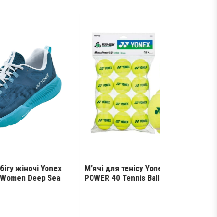
onex
М’ячі для тенісу Yonex MUSCLE
Кросівки дл
 Sea
POWER 40 Tennis Balls
Eclipsion 5