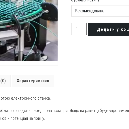
Перетяжка
Додати у ко
ракетки
для
тенісу
в
Києві
та
Харкові
(0)
Характеристики
quantity
омогою електронного станка.
еобхідна складова перед початком гри. Якщо на ракетці буде «просажен
 свій потенціал на повну.