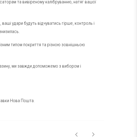
ксаторам та вивіреному калібруванню, натяг вашої
 ваші удари будуть відчуватись гірше, контроль і
знизилась.
різним типом покриття та різною зовнішньою
агазину, ми завжди допоможемо з вибором і
тавки Нова Пошта.