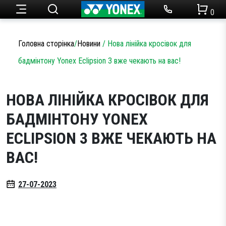
0
Ракетки для тенісу
Набори для бадмінтону
Чоловічий одяг
Огляди товарів
Головна сторінка
/
Новини
/
Нова лінійка кросівок для
Теніс
бадмінтону Yonex Eclipsion 3 вже чекають на вас!
Ракетки для бадмінтону
Статті
Кросівки для тенісу
Жіночий одяг
Бадмінтон
Акції
НОВА ЛІНІЙКА КРОСІВОК ДЛЯ
Струни для тенісу
Кросівки для бадмінтону
БАДМІНТОНУ YONEX
Одяг
Дитячий одяг
ECLIPSION 3 ВЖЕ ЧЕКАЮТЬ НА
Сумки для ракеток
Струни для бадмінтону
ВАС!
Новини
М’ячі для тенісу
Сумки для ракеток
Аксесуари
27-07-2023
Намотки
Аксесуари
Партнерство
Аксесуари
Волани
SALE