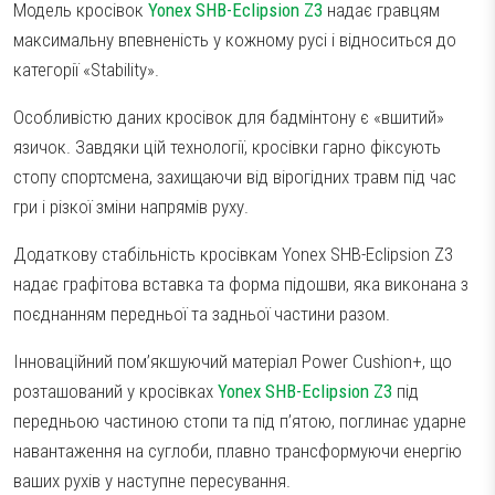
Модель кросівок
Yonex SHB-Eclipsion Z3
надає гравцям
Тестові ракетки
максимальну впевненість у кожному русі і відноситься до
Намотки
категорії «Stability».
Гравці Yonex
Особливістю даних кросівок для бадмінтону є «вшитий»
Гравці Yonex
язичок. Завдяки цій технології, кросівки гарно фіксують
стопу спортсмена, захищаючи від вірогідних травм під час
гри і різкої зміни напрямів руху.
Додаткову стабільність кросівкам Yonex SHB-Eclipsion Z3
надає графітова вставка та форма підошви, яка виконана з
поєднанням передньої та задньої частини разом.
Інноваційний пом’якшуючий матеріал Power Cushion+, що
розташований у кросівках
Yonex SHB-Eclipsion Z3
під
передньою частиною стопи та під п’ятою, поглинає ударне
навантаження на суглоби, плавно трансформуючи енергію
ваших рухів у наступне пересування.