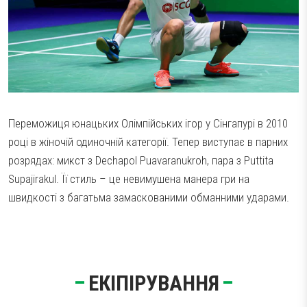
Тестові ракетки
Намотки
Гравці Yonex
Гравці Yonex
Переможиця юнацьких Олімпійських ігор у Сінгапурі в 2010
році в жіночій одиночній категорії. Тепер виступає в парних
розрядах: микст з Dechapol Puavaranukroh, пара з Puttita
Supajirakul. Її стиль – це невимушена манера гри на
швидкості з багатьма замаскованими обманними ударами.
ЕКІПІРУВАННЯ