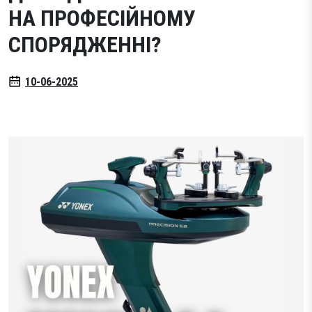
НА ПРОФЕСІЙНОМУ
Тестові ракетки
СПОРЯДЖЕННІ?
Намотки
Гравці Yonex
Гравці Yonex
10-06-2025