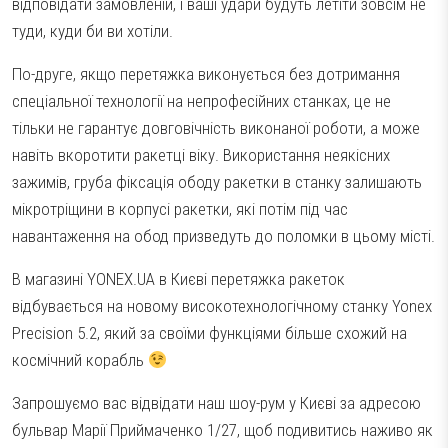
відповідати замовленій, і ваші удари будуть летіти зовсім не
туди, куди би ви хотіли.
По-друге, якщо перетяжка виконується без дотримання
спеціальної технології на непрофесійних станках, це не
тільки не гарантує довговічність виконаної роботи, а може
навіть вкоротити ракетці віку. Використання неякісних
зажимів, груба фіксація ободу ракетки в станку залишають
мікротріщини в корпусі ракетки, які потім під час
навантаження на обод призведуть до поломки в цьому місті.
В магазині YONEX.UA в Києві перетяжка ракеток
відбувається на новому високотехнологічному станку Yonex
Precision 5.2, який за своїми функціями більше схожий на
космічний корабль
Запрошуємо вас відвідати наш шоу-рум у Києві за адресою
бульвар Марії Приймаченко 1/27, щоб подивитись наживо як