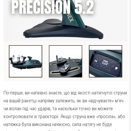
По-перше, ви напевно знаєте, що від якості натягнутої струни
на вашій ракетці напряму залежить, як ви «відчуваєте» м’яч
чи волан під час ударів, та наскільки точно ви можете
контролювати їх траєкторії. Якщо струна вже «просіла», або
натяжка була виконана неякісно, сила натягу не буде