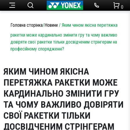
0
Ракетки для тенісу
Набори для бадмінтону
Чоловічий одяг
Огляди товарів
Головна сторінка
/
Новини
/
Яким чином якісна перетяжка
Теніс
ракетки може кардинально змінити гру та чому важливо
Ракетки для бадмінтону
Статті
довіряти свої ракетки тільки досвідченим стрінгерам на
Кросівки для тенісу
Жіночий одяг
Бадмінтон
професійному спорядженні?
Акції
Струни для тенісу
Кросівки для бадмінтону
ЯКИМ ЧИНОМ ЯКІСНА
Одяг
Дитячий одяг
Сумки для ракеток
Струни для бадмінтону
ПЕРЕТЯЖКА РАКЕТКИ МОЖЕ
КАРДИНАЛЬНО ЗМІНИТИ ГРУ
Новини
М’ячі для тенісу
Сумки для ракеток
Аксесуари
ТА ЧОМУ ВАЖЛИВО ДОВІРЯТИ
Намотки
Аксесуари
Партнерство
СВОЇ РАКЕТКИ ТІЛЬКИ
ДОСВІДЧЕНИМ СТРІНГЕРАМ
Аксесуари
Волани
SALE