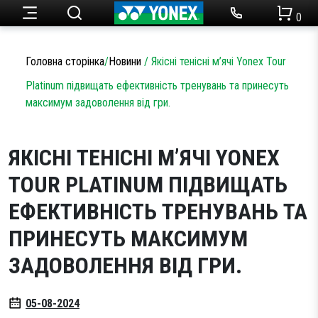
0
Ракетки для тенісу
Набори для бадмінтону
Чоловічий одяг
Огляди товарів
Головна сторінка
/
Новини
/
Якісні тенісні м’ячі Yonex Tour
Теніс
Platinum підвищать ефективність тренувань та принесуть
Ракетки для бадмінтону
Статті
максимум задоволення від гри.
Кросівки для тенісу
Жіночий одяг
Бадмінтон
Акції
ЯКІСНІ ТЕНІСНІ М’ЯЧІ YONEX
Струни для тенісу
Кросівки для бадмінтону
Одяг
Дитячий одяг
TOUR PLATINUM ПІДВИЩАТЬ
Сумки для ракеток
Струни для бадмінтону
ЕФЕКТИВНІСТЬ ТРЕНУВАНЬ ТА
Новини
М’ячі для тенісу
Сумки для ракеток
Аксесуари
ПРИНЕСУТЬ МАКСИМУМ
ЗАДОВОЛЕННЯ ВІД ГРИ.
Намотки
Аксесуари
Партнерство
Аксесуари
Волани
05-08-2024
SALE