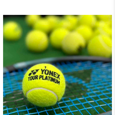
Тестові ракетки
Намотки
Гравці Yonex
Гравці Yonex