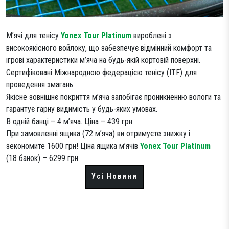
М’ячі для тенісу
Yonex Tour Platinum
вироблені з
високоякісного войлоку, що забезпечує відмінний комфорт та
ігрові характеристики м’яча на будь-якій кортовій поверхні.
Сертифіковані Міжнародною федерацією тенісу (ITF) для
проведення змагань.
Якісне зовнішнє покриття м’яча запобігає проникненню вологи та
гарантує гарну видимість у будь-яких умовах.
В одній банці – 4 м’яча. Ціна – 439 грн.
При замовленні ящика (72 м’яча) ви отримуєте знижку і
зекономите 1600 грн! Ціна ящика м’ячів
Yonex Tour Platinum
(18 банок) – 6299 грн.
Усі Новини