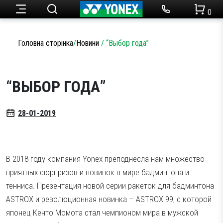
0
Початок сезону
Початок сезону
Чоловічий одяг
Огляди товарів
Головна сторінка
/
Новини
/
“Выбор года”
Теніс
Ракетки для тенісу
Набори для бадмінтону
Статті
Жіночий одяг
“ВЫБОР ГОДА”
Бадмінтон
Ракетки для бадмінтону
Акції
Кросівки для тенісу
28-01-2019
Одяг
Дитячий одяг
Струни для тенісу
Кросівки для бадмінтону
Новини
В 2018 году компания Yonex преподнесла нам множество
Сумки для ракеток
Струни для бадмінтону
Аксесуари
приятных сюрпризов и новинок в мире бадминтона и
тенниса. Презентация новой серии ракеток для бадминтона
М’ячі для тенісу
Сумки для ракеток
Партнерство
ASTROX и революционная новинка – ASTROX 99, с которой
Намотки
Аксесуари
японец Кенто Момота стал чемпионом мира в мужской
SALE