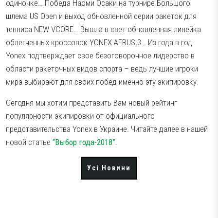
одиночке… Победа Наоми Осаки на турнире Большого
Аксесуари
Волани
шлема US Open и выход обновленной серии ракеток для
тенниса NEW VCORE… Вышла в свет обновленная линейка
Тестові ракетки
облегченных кроссовок YONEX AERUS 3… Из года в год
Намотки
Yonex подтверждает свое безоговорочное лидерство в
Гравці Yonex
области ракеточных видов спорта – ведь лучшие игроки
Гравці Yonex
мира выбирают для своих побед именно эту экипировку.
Сегодня мы хотим представить Вам новый рейтинг
популярности экипировки от официального
представительства Yonex в Украине. Читайте далее в нашей
новой статье
“Выбор года-2018”
.
Усі Новини