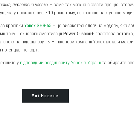
асика, перевірена часом»
– саме так можна сказати про цю історич
ущена у продаж більше 10 років тому, і з кожною наступною мод
аз кросівки
Yonex SHB-65
– це високотехнологічна модель, яка за
мінтону. Технології амортизації
Power Cushion+
, графітова вставка
люнок» на підошві взуття – інженери компанії Yonex вклали макси
й потенціал на корті.
еходьте у
відповідний розділ сайту Yonex в Україні
та обирайте сво
Усі Новини