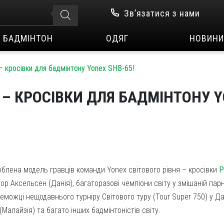
Зв’язатися з нами
БАДМІНТОН
ОДЯГ
НОВИНИ
 – кросівки для бадмінтону Yonex SHB-65!
 – КРОСІВКИ ДЛЯ БАДМІНТОНУ Y
блена модель гравців команди Yonex світового рівня – кросівки
P
тор Аксельсен (Данія), багаторазові чемпіони світу у змішаній парні
еможці нещодавнього турніру Світового туру (Tour Super 750) у Дані
 (Малайзія) та багато інших бадмінтоністів світу.