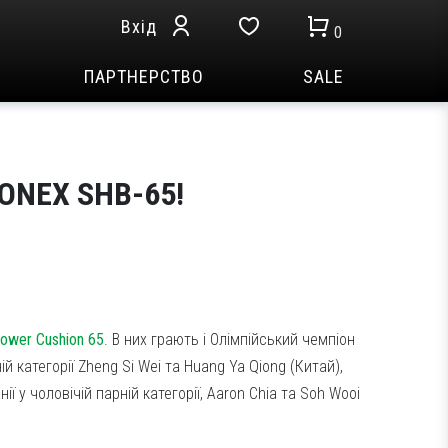
Вхід
0
ПАРТНЕРСТВО
SALE
ONEX SHB-65!
ower Cushion 65
. В них грають і Олімпійський чемпіон
й категорії Zheng Si Wei та Huang Ya Qiong (Китай),
ї у чоловічій парній категорії, Aaron Chia та Soh Wooi