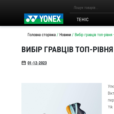
Пошук
товарів
ТЕНІС
Головна сторінка
/
Новини
/
Вибір гравців топ-рівня
ВИБІР ГРАВЦІВ ТОП-РІВНЯ
01-12-2023
Улю
Вік
пер
Yik