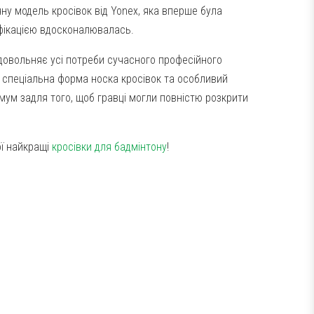
ну модель кросівок від Yonex, яка вперше була
ифікацією вдосконалювалась.
довольняє усі потреби сучасного професійного
, спеціальна форма носка кросівок та особливий
мум задля того, щоб гравці могли повністю розкрити
ї найкращі
кросівки для бадмінтону
!