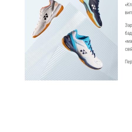
«Кл
вип
Зар
бад
«ма
сві
Пер