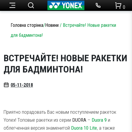
0
Ракетки для тенісу
Набори для бадмінтону
Чоловічий одяг
Огляди товарів
Головна сторінка
/
Новини
/
Встречайте! Новые ракетки
Теніс
для бадминтона!
Ракетки для бадмінтону
Статті
Кросівки для тенісу
Жіночий одяг
Бадмінтон
ВСТРЕЧАЙТЕ! НОВЫЕ РАКЕТКИ
Акції
Струни для тенісу
Кросівки для бадмінтону
ДЛЯ БАДМИНТОНА!
Одяг
Дитячий одяг
Сумки для ракеток
Струни для бадмінтону
05-11-2018
Новини
М’ячі для тенісу
Сумки для ракеток
Аксесуари
Намотки
Аксесуари
Приятно порадовать Вас новым поступлением ракеток
Партнерство
Yonex! Топовые ракетки из серии
DUORA
–
Duora 9
и
Аксесуари
Волани
SALE
облегченная версия знаменитой
Duora 10 Lite
, а также