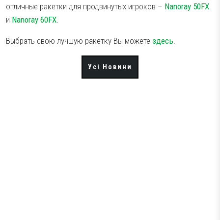
отличные ракетки для продвинутых игроков –
Nanoray 50FX
Тестові ракетки
и
Nanoray 60FX
.
Намотки
Выбрать свою лучшую ракетку Вы можете
здесь
.
Гравці Yonex
Гравці Yonex
Усі Новини