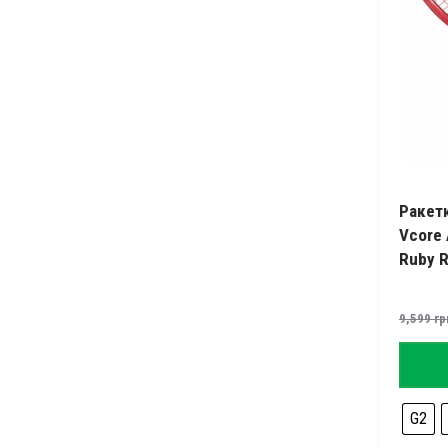
Ракетк
Vcore 
Ruby 
9,599
гр
G2