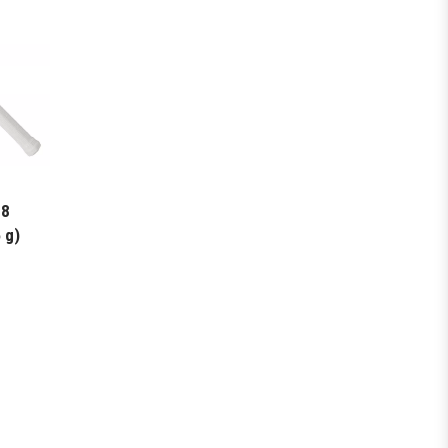
08
 g)
t
грн..