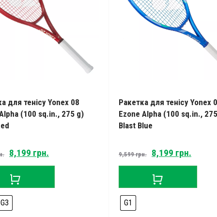
а для тенісу Yonex 08
Ракетка для тенісу Yonex 
Alpha (100 sq.in., 275 g)
Ezone Alpha (100 sq.in., 275
Red
Blast Blue
Original
Current
Original
Curren
8,199
грн.
8,199
грн.
н.
9,599
грн.
price
price
price
price
was:
is:
was:
is:
9,599 грн..
8,199 грн..
9,599 грн..
8,199 
G3
G1