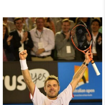
Тестові ракетки
Намотки
Гравці Yonex
Гравці Yonex