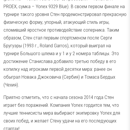
PROEX, сумка – Yonex 9329 Blue). В своем первом финале на
турнире такого уровня Стен продемонстрировал прекрасную
физическую форму, упорный, атакующий стиль игры,
сломивший яростное противодействие соперника. Таким
образом, Стен стал первым спортсменом после Серги
Бругуэры (1993 г., Roland Garros), который выиграл на
турнире Большого шлема и у 1 и у 2 номера таблицы. Это
достижение Станислава добавило третью победу в его
копилку над игроками первой десятки мира: ранее он
обыграл Новака Джоковича (Сербия) и Томаса Бердых
(Чехия).
Приятно отметить, что с начала сезона 2014 года Стен
играет без поражений. Компания Yonex гордится тем, что
лучшие теннисисты мира выбирают экипировку Yonex для
своих побед, и желает Стену удачи на его последующих
стартах!