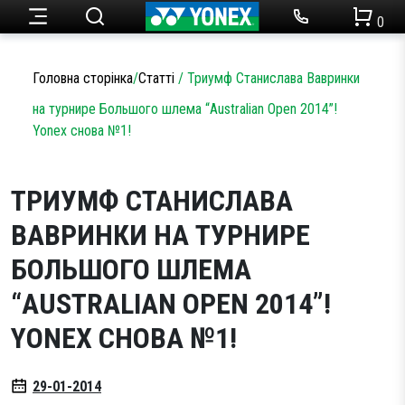
0
Ракетки для тенісу
Набори для бадмінтону
Чоловічий одяг
Огляди товарів
Головна сторінка
/
Статті
/
Триумф Станислава Вавринки
Теніс
на турнире Большого шлема “Australian Open 2014”!
Ракетки для бадмінтону
Статті
Yonex снова №1!
Кросівки для тенісу
Жіночий одяг
Бадмінтон
Акції
ТРИУМФ СТАНИСЛАВА
Струни для тенісу
Кросівки для бадмінтону
Одяг
Дитячий одяг
ВАВРИНКИ НА ТУРНИРЕ
Сумки для ракеток
Струни для бадмінтону
БОЛЬШОГО ШЛЕМА
Новини
М’ячі для тенісу
Сумки для ракеток
Аксесуари
“AUSTRALIAN OPEN 2014”!
YONEX СНОВА №1!
Намотки
Аксесуари
Партнерство
Аксесуари
Волани
29-01-2014
SALE