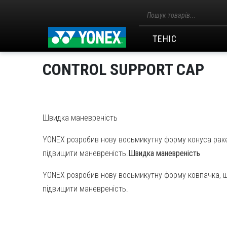
Пошук
товарів
ТЕНІС
CONTROL SUPPORT CAP
Швидка маневреність
YONEX розробив нову восьмикутну форму конуса ракет
підвищити маневреність.
Швидка маневреність
YONEX розробив нову восьмикутну форму ковпачка, що
підвищити маневреність.