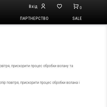
Вхід
0
ПАРТНЕРСТВО
SALE
овітря, прискорити процес обробки волану та
пір повітря, прискорити процес обробки волана і