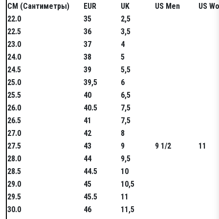
СМ (Сантиметры)
EUR
UK
US Men
US W
22.0
35
2,5
22.5
36
3,5
23.0
37
4
24.0
38
5
24.5
39
5,5
25.0
39,5
6
25.5
40
6,5
26.0
40.5
7,5
26.5
41
7,5
27.0
42
8
27.5
43
9
9 1/2
11
28.0
44
9,5
28.5
44.5
10
29.0
45
10,5
29.5
45.5
11
30.0
46
11,5