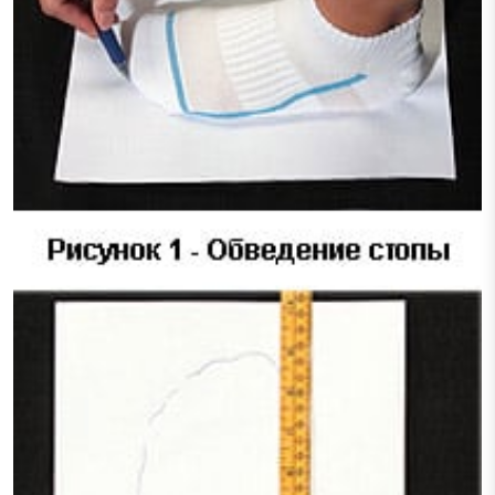
Тестові ракетки
Намотки
Гравці Yonex
Гравці Yonex