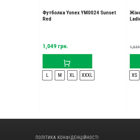
Yonex 16620
Футболка Yonex YM0024 Sunset
Жіно
ue
Red
Ladie
Current
1,049
грн.
1,539
price
is:
1,179 грн..
L
M
XL
XXXL
XS
ПОЛІТИКА КОНФІДЕНЦІЙНОСТІ