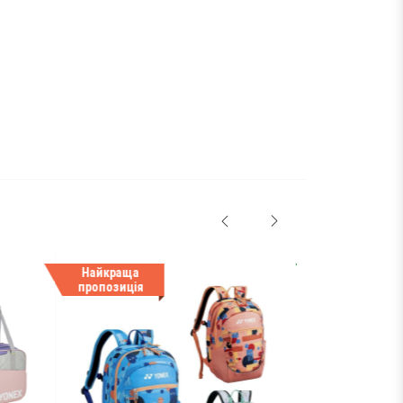
Найкраща
НОВИНКА
пропозиція