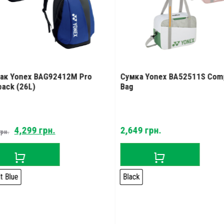
ак Yonex BAG92412M Pro
Сумка Yonex BA52511S Com
ack (26L)
Bag
Original
Current
4,299
грн.
2,649
грн.
грн.
price
price
was:
is:
4,499 грн..
4,299 грн..
t Blue
Black