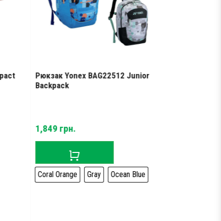
pact
Рюкзак Yonex BAG22512 Junior
Сумка для р
Backpack
BAG72631 Ge
Bag
1,849
грн.
4,799
грн.
Coral Orange
Gray
Ocean Blue
Beige
Black