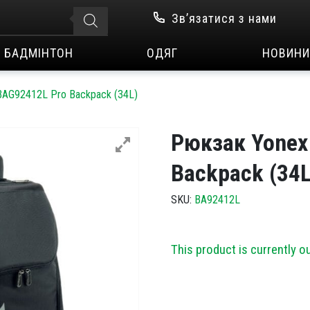
Зв’язатися з нами
БАДМІНТОН
ОДЯГ
НОВИНИ
BAG92412L Pro Backpack (34L)
Рюкзак Yonex
Backpack (34L
SKU:
BA92412L
This product is currently o