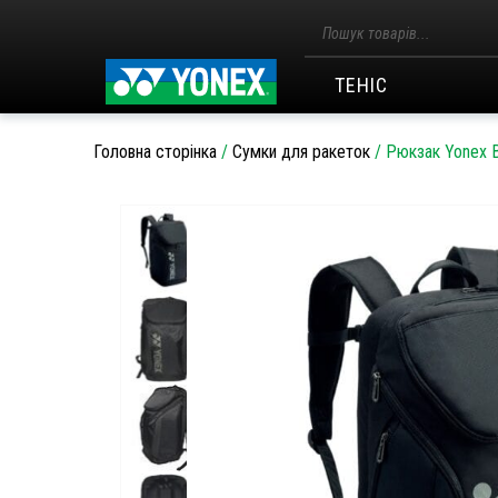
Пошук
товарів
ТЕНІС
Головна сторінка
/
Сумки для ракеток
/
Рюкзак Yonex 