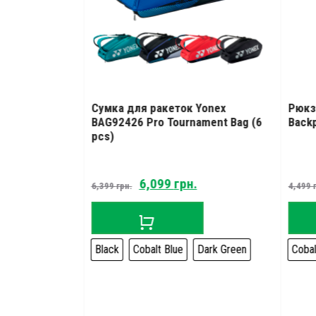
Yonex
Сумка для ракеток Yonex
Рюкз
 Tournament
BAG92426 Pro Tournament Bag (6
Backp
pcs)
Original
Current
6,099
грн.
6,399
грн.
4,499
price
price
was:
is:
6,399 грн..
6,099 грн..
Black
Cobalt Blue
Dark Green
Cobal