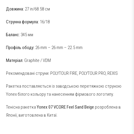
Довжина:
27 in/68.58 см
Струнна формула:
16/18
Баланс:
345 мм
Профіль ободу:
26 mm – 26 mm – 22.5 mm
Матеріал:
Graphite / VDM
Рекомендовані струни:
POLYTOUR FIRE
,
POLYTOUR PRO
,
REXIS
Ракетка поставляється із заводською перетяжкою струною
Yonex білого кольору та нанесенням фірмового логотипу.
Тенісна ракетка
Yonex 07 VCORE Feel Sand Beige
розроблена в
Японії, виготовлена в Китаї.