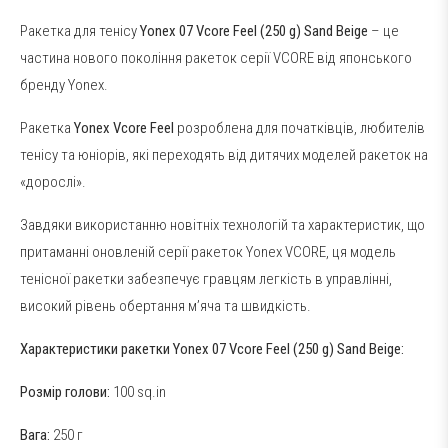
Ракетка для тенісу
Yonex 07 Vcore Feel (250 g) Sand Beige
– це
частина нового покоління ракеток серії VCORE від японського
бренду Yonex.
Ракетка
Yonex Vcore Feel
розроблена для початківців, любителів
тенісу та юніорів, які переходять від дитячих моделей ракеток на
«дорослі».
Завдяки використанню новітніх технологій та характеристик, що
притаманні оновленій серії ракеток Yonex VCORE, ця модель
тенісної ракетки забезпечує гравцям легкість в управлінні,
високий рівень обертання м’яча та швидкість.
Характеристики ракетки Yonex 07 Vcore Feel (250 g) Sand Beige:
Розмір голови:
100 sq.in
Вага:
250 г