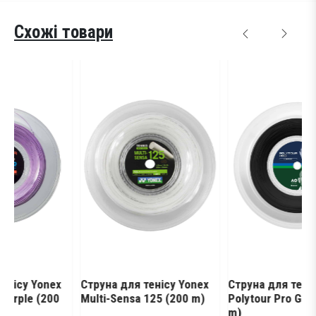
Схожі товари
onex
Cтруна для тенісу Yonex
Струна для тенісу Yonex
(200
Multi-Sensa 125 (200 m)
Polytour Pro Graphite (2
m)