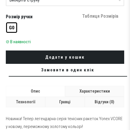
Таблиця Розмірів
Розмір ручки
G0
В наявності
Додати у кошик
Замовити в один клік
Опис
Характеристики
Технології
Гравці
Відгуки (0)
Новинка! Тепер легендарна серія тенісних ракеток Yonex VCORE
у новому, переможному золотому кольорі!